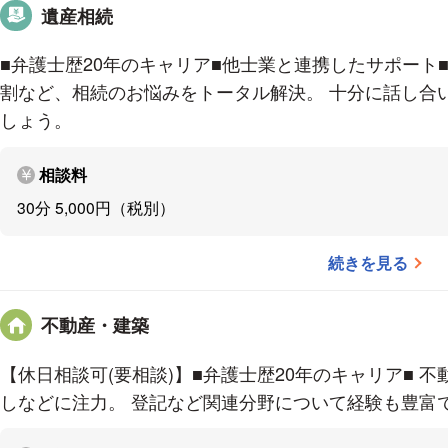
遺産相続
士になって大変だと感じる
くこと
ですね。弁護士には
■弁護士歴20年のキャリア■他士業と連携したサポート
に聞きたがる傾向があると
割など、相続のお悩みをトータル解決。 十分に話し合
もらうことを意識していま
しょう。
る」という感覚を持っても
思います。
ですので、なる
相談料
す。
仕事をする上で意識
30分 5,000円（税別）
係をどれだけ聴取できるか
に、相手の目や顔を見て、
続きを見る
に十分話してもらえる雰囲
くにノウハウやマニュアル
不動産・建築
れぞれ持っている個性を感
い方が、自分には向いてい
【休日相談可(要相談)】■弁護士歴20年のキャリア■ 
士と依頼者との事実の評価
しなどに注力。 登記など関連分野について経験も豊富
ばある程度わかってくるの
と感じる箇所については、