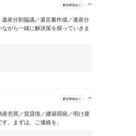
解決事例あり
こと
依頼者との信頼関係をすみやかに築
ついつい事案処理に必要なことだけを依頼者
■ 遺産分割協議／遺言書作成／遺産分
思うのですが、最初は本人のペースで話して
いながら一緒に解決策を探っていきま
す。
依頼者の方に、「私の話を聞いてくれ
らうことが、信頼関係を築く上では必要だと
べくその人の土俵で話を聞くようにしていま
していること
依頼者から、必要な事実関
、ということを意識しています。そのため
ちゃんと話してもらえているか、依頼者の方
気ができているか、常に意識しています。と
のようなものは意識していません。皆さんそ
解決事例あり
じ取るためには、マニュアル的発想を持たな
ると思っています。
一方、内容の漏れや弁護
不動産売買／賃貸借／建築瑕疵／明け渡
の違いが生じる部分については、経験を積め
です。まずは、ご連絡を。
で、
違和感を覚えたり、深く聞く必要がある
こちらから質問を投げかけたりして、全体像