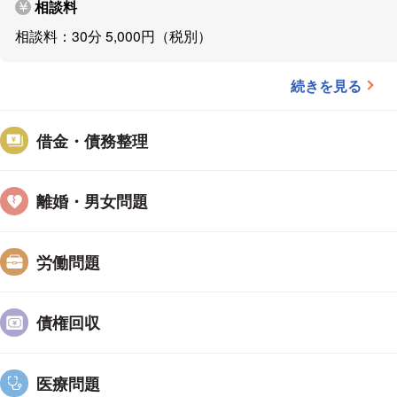
相談料
を掴むことや、見誤りを防
相談料：30分 5,000円（税別）
沖縄では、弁護士は特定の
ざまな分野の依頼があり、
続きを見る
野に関心がありますし、そ
という理由で受任を控える
借金・債務整理
野の案件を受任する場合、
んでいます。
沖縄弁護士会
分野でも、誰かに聞けば情
離婚・男女問題
っています。弁護士同士の
調べただけではピンとこな
労働問題
だった、といったお話は、
らも積極的に情報提供しな
債権回収
頃からの人間関係は大事で
員に伴って職業倫理の高く
弁護士は他の士業と比べて
医療問題
求められています。日常の