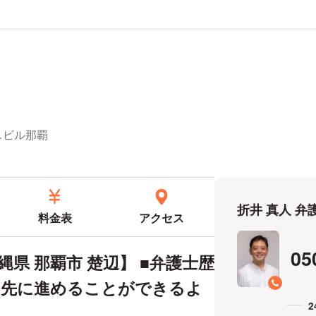
ール
ェスビル那覇
折井 真人 
料金表
アクセス
05
県 那覇市 楚辺】 ■弁護士歴
も先に進めることができるよ