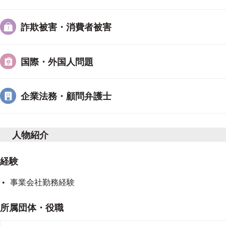
が、自分や依頼者の利益の
詐欺被害・消費者被害
はないですよね。準備書面
感情的な表現をしても、当
いし、相手方本人・代理人
国際・外国人問題
解の機運を消すことにもな
弁護士にのみ付与されてい
企業法務・顧問弁護士
み続けたいです。
また、弁
ケーション能力の十分でな
で、依頼者との間でも相手
人物紹介
いケースが増えているので
頼者の利益を守るために大
経験
漏らしなくきちんと進める
事業会社勤務経験
把握し、弱点を適切に説明
っています。その前提とし
所属団体・役職
取ることが重要です。言う
たいと思っています。