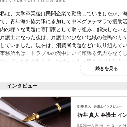
https://naseba-naru-law.com/
私は、大学卒業後は民間企業で勤務していましたが、
て、青年海外協力隊に参加して中米グァテマラで援助
内の様々な問題に専門家として取り組み、解決したい
弁護士になった後は、弁護士の少ない地域の住民の方
していました。現在は、消費者問題などに取り組んで
事務所名は、トラブルの渦中にいて頑張る気力をなく
なっていただきたくて、つけました。皆さんの人生を
続きを見る
う、事務所一丸となって頑張ります。
インタビュー
折井 真人
弁護士インタビュー
折井 真人 弁護士 イ
弁護士を目指したきっかけ