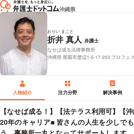
沖縄県
おりい まこと
折井 真人
プロフィ
弁護士
所属事務所：
なせば成る法律事務所
所在地：
沖縄県 那覇市楚辺1-5-17-203 プロフ
人物紹介
注力分野
解決事例
【なせば成る！】【法テラス利用可】【沖縄
20年のキャリア■ 皆さんの人生を少しで
う、事務所一丸となってサポートします。