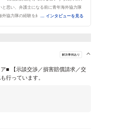
いと思い、弁護士になる前に青年海外協力隊
インタビューを見る
海外協力隊の経験を経て、人の役に立つため
気持ちだけではダメで、役に立つだけの技
くに社会的弱者のサポートをするには、社会
なることが望ましい、と痛感しました。
この
が一番イメージに近かったので弁護士を目指
解決事例あり
助支援に携わりたいという希望は現在もあり
年後にやろうというようなものではありませ
リア■ 【示談交渉／損害賠償請求／交
人がやるのが筋だろうと思いますので、まず
認も行っています。
使い物になるように頑張る、という思いで活
で嬉しかったこと
離婚事件や破産事件な
において、相談時には非常に落ち込んでいた
が、事件処理の過程で事実にきちんと向き合
題を認識できて、現状を乗り越えて行こうと
には別人のように前向きな雰囲気になってく
ちらとしても非常に嬉しかったです。
弁護