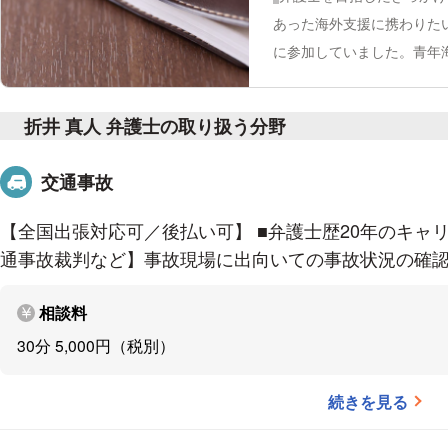
あった海外支援に携わりた
に参加していました。青年
には、役に立ちたいという
術・能力が必要である、と
折井 真人 弁護士の取り扱う分野
の諸制度に関する専門家に
ような視点からは、弁護士
交通事故
しました。
再び海外での援
ます。しかし、具体的に何
【全国出張対応可／後払い可】 ■弁護士歴20年のキャ
ん。日本国内のことは日本
通事故裁判など】事故現場に出向いての事故状況の確
は日本人として日本国内で
動しています。
仕事の中
相談料
ど、事実経過が悲惨な事案
30分 5,000円（税別）
りネガティブだった依頼者
うことで、依頼者自身が問
続きを見る
いう気持ちになり、終了時
れたことが何件かあり、こ