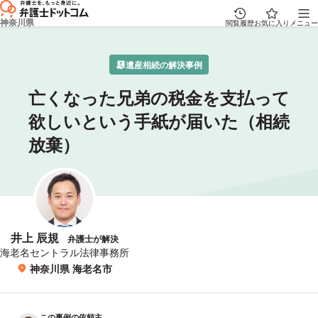
神奈川県
閲覧履歴
お気に入り
メニュー
遺産相続の解決事例
亡くなった兄弟の税金を支払って
欲しいという手紙が届いた（相続
放棄）
井上 辰規
弁護士が解決
所属事務所
海老名セントラル法律事務所
神奈川県 海老名市
所在地
この事例の依頼主