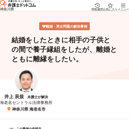
神奈川県
閲覧履歴
お気に入り
メニュー
離婚・男女問題の解決事例
結婚をしたときに相手の子供と
の間で養子縁組をしたが、離婚と
ともに離縁をしたい。
井上 辰規
弁護士が解決
所属事務所
海老名セントラル法律事務所
神奈川県 海老名市
所在地
この事例の依頼主