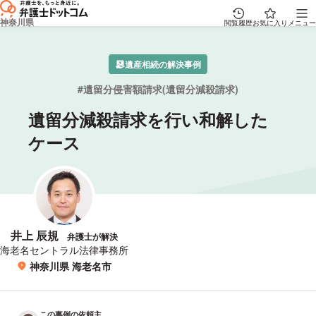
神奈川県
閲覧履歴
お気に入り
メニュー
遺産相続の解決事例
遺留分侵害額請求(遺留分減殺請求)
遺留分減殺請求を行い和解した
ケース
井上 辰規
弁護士が解決
所属事務所
海老名セントラル法律事務所
神奈川県 海老名市
所在地
この事例の依頼主