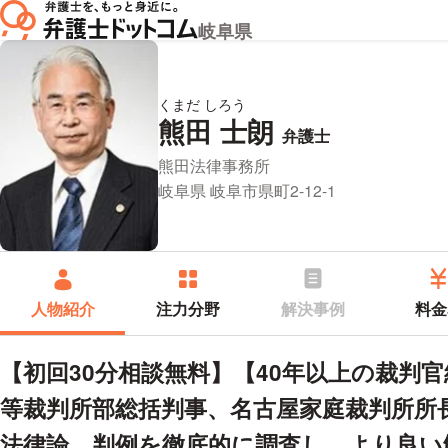
岐阜県
くまだ しろう
熊田 士朗
プロフィ
弁護士
所属事務所：
熊田法律事務所
所在地：
岐阜県 岐阜市県町2-12-1
人物紹介
注力分野
解決事例
料金
【初回30分相談無料】【40年以上の裁判
等裁判所部総括判事、名古屋家庭裁判所所
法律論、判例を徹底的に調査し、より良い