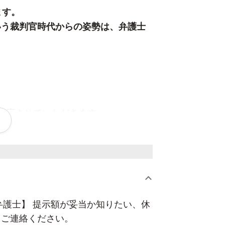
ます。
いう裁判官時代からの姿勢は、弁護士
対応させていただきます。
らえることができます。
を感じられると思います。
料とし、まずはお気軽にご相談いただ
弁護士】 提示額が妥当か知りたい、休
、ご連絡ください。