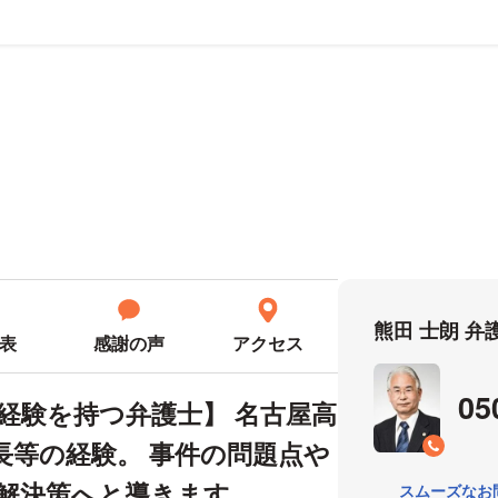
ール
熊田 士朗 
表
感謝の声
アクセス
05
官経験を持つ弁護士】 名古屋高
長等の経験。 事件の問題点や
解決策へと導きます。
スムーズなお