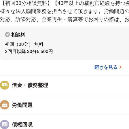
【初回30分相談無料】【40年以上の裁判官経験を持つ
※基本的には事前予約が必要です。 時間外予約は要相
様々な法人顧問業務を担当させて頂きます。労働問題
対応、訴訟対応、企業再生・清算等でお困りの際は、
HP
相談料
https://kumada-law.jp/
初回（30分） 無料
2回目以降 30分5,500円
アクセス
続きを見る
名鉄岐阜駅から徒歩5分
JR岐阜駅から徒歩10分
借金・債務整理
労働問題
債権回収