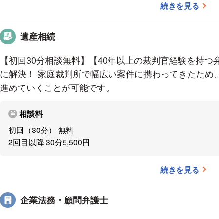
続きを見る
昭和42年3月 中央大学法学部法律学科卒業
同年、司法試験合格
遺産相続
昭和45年4月 裁判官に任官、各地の裁判所で裁判実
平成13年3月 福井地方・家庭裁判所所長
【初回30分相談無料】【40年以上の裁判官経験を持つ
平成14年11月 名古屋高等裁判所部総括判事
に解決！ 家庭裁判所で幅広い案件に携わってきたため
平成17年12月 名古屋家庭裁判所所長
進めていくことが可能です。
平成19年3月 名古屋地方裁判所所長
平成25年8月 弁護士登録（愛知県弁護士会）
相談料
初回（30分） 無料
愛知総合法律事務所勤務
2回目以降 30分5,500円
平成28年1月 熊田法律事務所開設（岐阜県弁護士会
続きを見る
営業時間
企業法務・顧問弁護士
9:30～18:00