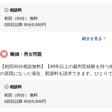
取り扱い分野
相談料
初回（30分） 無料
離婚男女問題
2回目以降 30分5,500円
遺産相続
不動産問題
続きを見る
交通事故
企業法務
離婚・男女問題
♧プライバシー管理の徹底♧
【初回30分相談無料】【40年以上の裁判官経験を持つ
の原因になった場合、慰謝料を請求できます。ひとり
情報管理・プライバシーへの配慮は徹底的に行ってお
ご相談にあたっては、完全個室で対応させていただき
相談料
ご連絡も携帯電話にしてほしいなどのご希望がござい
初回（30分） 無料
2回目以降 30分5,500円
経歴