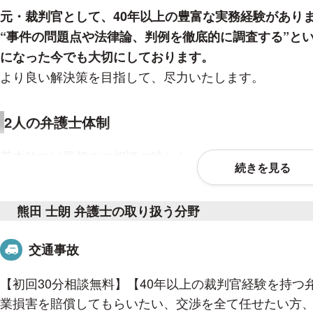
元・裁判官として、40年以上の豊富な実務経験があり
“事件の問題点や法律論、判例を徹底的に調査する”と
になった今でも大切にしております。
より良い解決策を目指して、尽力いたします。
2人の弁護士体制
基本的には最初のご相談の時から、常に2人の弁護士で
続きを見る
2人体制をとることにより、多角的な視点から事件をと
熊田 士朗 弁護士の取り扱う分野
初回相談無料
交通事故
初めての法律相談は、多くの方が、緊張したり、不安
そこで、当事務所では、初回の初回30分法律相談を無
【初回30分相談無料】【40年以上の裁判官経験を持つ
けるよう配慮しております。
業損害を賠償してもらいたい、交渉を全て任せたい方