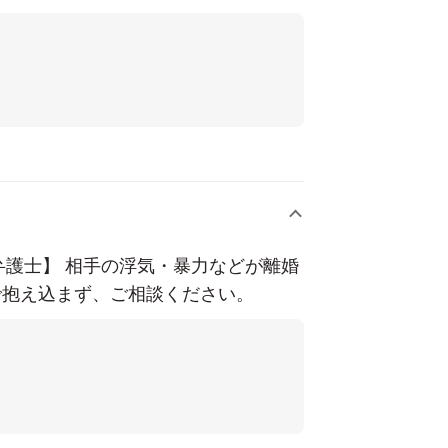
弁護士】 相手の浮気・暴力などが離婚
で抱え込まず、ご相談ください。
ります。
ます。安心してご来所ください。
ましたら、お気軽にご相談ください。