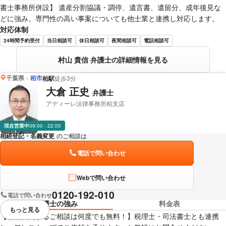
書士事務所併設】 遺産分割協議・調停、遺言書、遺留分、成年後見な
どに強み。専門性の高い事案についても他士業と連携し対応します。
対応体制
24時間予約受付
当日相談可
休日相談可
夜間相談可
電話相談可
村山 貴信 弁護士の詳細情報を見る
千葉県
柏市
柏駅
徒歩3分
大倉 正史
弁護士
アディーレ法律事務所柏支店
現在営業中
09:00 - 22:00
相続登記・名義変更
のご相談は
下記のリンクからお問い合わせください。
電話で問い合わせ
Webで問い合わせ
0120-192-010
電話で問い合わせ
弁護士の強み
料金表
もっと見る
視覚的に省略されている要素を
【相続に関するご相談は何度でも無料！】税理士・司法書士とも連携