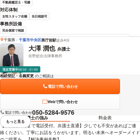
不動産鑑定士・宅建
対応体制
女性スタッフ在籍
当日相談可
事務所設備
完全個室で相談
千葉県
千葉市中央区
県庁前駅
徒歩4分
宮本 勇人 弁護士の詳細情報を見る
大澤 潤也
弁護士
佐野総合法律事務所
現在営業中
08:00 - 21:00
相続登記・名義変更
のご相談は
下記のリンクからお問い合わせください。
電話で問い合わせ
Webで問い合わせ
050-5284-9576
電話で問い合わせ
弁護士の強み
料金表
もっと見る
視覚的に省略されている要素を
【土日祝21時まで電話受付。弁護士直通】少しでも不安があればご連
絡ください。丁寧にお話をうかがいます。明るい未来へオーダーメイド
のご提案を。【解決事例多数】