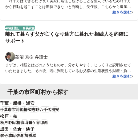
相手方はできるだけ長く実家に居住し続けることを望んでいるため相手方
から行動を起こすことは期待できないと判断し、受任後、こちらから遺産分
相手方が居住
続きを読む
割の調停を申し立てた。２回めの調停期日で相手方は実家への居住を諦め、
依頼者が代償金を支払って単独取得することで調停が成立した。
相続登記・名義変更
離れて暮らす父が亡くなり途方に暮れた相続人を的確に
サポート
菱沼 秀樹 弁護士
まずは、相続とはどのようなものか、分かりやすく、じっくりと説明させて
いただきました。その後、既に判明しているお父様の生活状況や財産・負債
離れて暮らす
続きを読む
についてお話ししていただきました。すると、負債はほとんどが住宅ローン
であり、団体生命保険で弁済できそうなことが判りました。さらに話をきく
と、両親が離婚する際に、財産分与で父から母に譲渡した自宅土地建物が、
千葉の市区町村から探す
まだ登記名義を父にしたままだったことが判りました。この点について、母
に負担なく土地建物を残すことが、相続人の希望であったので、その意思に
千葉・船橋・浦安
沿った解決をご提案し、実現することができました。相続手続のほぼすべて
千葉市
市川
船橋
習志野
八千代
浦安
を、当職が代理人として行い、すべての相続手続が終了した際には、御依頼
松戸・柏
者は大変明るく、すっきりしたお顔をされていました。御依頼者は、お母さ
松戸
野田
柏
流山
鎌ケ谷
印西
まの土地建物を守れたのが、最もうれしい様子でした。
成田・佐倉・銚子
銚子
成田
佐倉
旭
香取