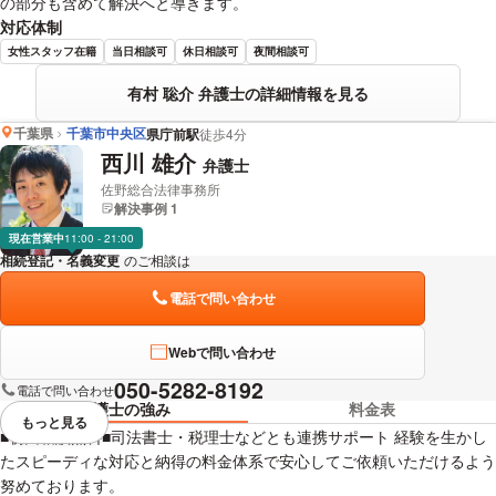
の部分も含めて解決へと導きます。
対応体制
女性スタッフ在籍
当日相談可
休日相談可
夜間相談可
有村 聡介 弁護士の詳細情報を見る
千葉県
千葉市中央区
県庁前駅
徒歩4分
西川 雄介
弁護士
佐野総合法律事務所
解決事例 1
現在営業中
11:00 - 21:00
相続登記・名義変更
のご相談は
下記のリンクからお問い合わせください。
電話で問い合わせ
Webで問い合わせ
050-5282-8192
電話で問い合わせ
弁護士の強み
料金表
もっと見る
視覚的に省略されている要素を
■初回相談無料■司法書士・税理士などとも連携サポート 経験を生かし
たスピーディな対応と納得の料金体系で安心してご依頼いただけるよう
努めております。