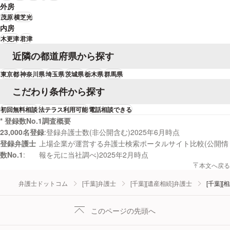
外房
茂原
横芝光
内房
木更津
君津
近隣の都道府県から探す
東京都
神奈川県
埼玉県
茨城県
栃木県
群馬県
こだわり条件から探す
初回無料相談
法テラス利用可能
電話相談できる
* 登録数No.1調査概要
23,000名登録
登録弁護士数(非公開含む)2025年6月時点
登録弁護士
上場企業が運営する弁護士検索ポータルサイト比較(公開情
数No.1
報を元に当社調べ)2025年2月時点
本文へ戻る
弁護士ドットコム
[千葉]弁護士
[千葉][遺産相続]弁護士
[千葉]
このページの先頭へ