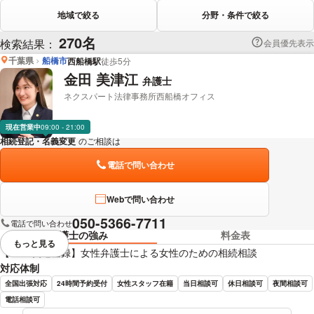
地域で絞る
分野・条件で絞る
270名
検索結果：
会員優先表示
千葉県
船橋市
西船橋駅
徒歩5分
金田 美津江
弁護士
ネクスパート法律事務所西船橋オフィス
現在営業中
09:00 - 21:00
相続登記・名義変更
のご相談は
下記のリンクからお問い合わせください。
電話で問い合わせ
Webで問い合わせ
050-5366-7711
電話で問い合わせ
弁護士の強み
料金表
もっと見る
視覚的に省略されている要素を
【LINE友達登録】女性弁護士による女性のための相続相談
対応体制
全国出張対応
24時間予約受付
女性スタッフ在籍
当日相談可
休日相談可
夜間相談可
電話相談可