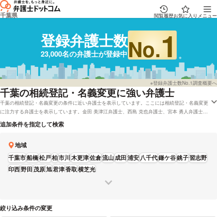
千葉県
閲覧履歴
お気に入り
メニュー
1
登録弁護士数
No.
23,000名の弁護士が登録中
※登録弁護士数No.1調査概要へ
千葉
の相続登記・名義変更に強い弁護士
千葉の相続登記・名義変更の条件に近い弁護士を表示しています。ここには相続登記・名義変更
に注力する弁護士を表示しています。金田 美津江弁護士、西島 克也弁護士、宮本 勇人弁護士、
大澤 潤也弁護士、村山 貴信弁護士などの電話・メールの問合せ情報から、口コミや評判・土日
追加条件を指定して検索
祝日の休日法律相談や無料相談の可否など、充実した専門情報で心強い弁護士をお探しくださ
い。
地域
千葉市
船橋
松戸
柏
市川
木更津
佐倉
流山
成田
浦安
八千代
鎌ケ谷
銚子
習志野
印西
野田
茂原
旭
君津
香取
横芝光
絞り込み条件の変更