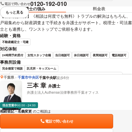
0120-192-010
電話で問い合わせ
弁護士の強み
料金表
もっと見る
視覚的に省略されている要素を
【柏駅徒歩3分】《相談は何度でも無料》トラブルの解決はもちろん、
戸籍集めから財産調査まで手続きを弁護士がサポート。税理士・司法書
士とも連携し、ワンストップでご依頼を承ります。
経験・資格
不動産鑑定士・宅建
対応体制
24時間予約受付
女性スタッフ在籍
当日相談可
休日相談可
夜間相談可
電話相談可
事務所設備
完全個室で相談
託児所・キッズルーム
千葉県
千葉市中央区
千葉中央駅
徒歩6分
中野 利大 弁護士の詳細情報を見る
三本 章
弁護士
弁護士法人Authense法律事務所千葉オフィス
現在営業中
00:00 - 24:00
相続登記・名義変更
のご相談は
下記のリンクからお問い合わせください。
電話で問い合わせ