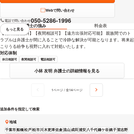
Webで問い合わせ
050-5286-1996
電話で問い合わせ
弁護士の強み
料金表
もっと見る
視覚的に省略されている要素を
【初回相談無料】【夜間相談可】【遠方出張対応可能】 親族間でのト
ラブルは弁護士が間に入ることで冷静な解決が可能となります。将来起
こりうる紛争も視野に入れて対処いたします。
対応体制
休日相談可
夜間相談可
電話相談可
小林 友明 弁護士の詳細情報を見る
1ページ / 全14ページ
追加条件を指定して検索
地域
千葉市
船橋
松戸
柏
市川
木更津
佐倉
流山
成田
浦安
八千代
鎌ケ谷
銚子
習志野