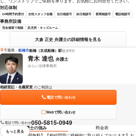
し、ワンストップでご依頼を承ります。お気軽にお問合せください。
対応体制
24時間予約受付
女性スタッフ在籍
当日相談可
休日相談可
夜間相談可
電話相談可
事務所設備
完全個室で相談
託児所・キッズルーム
大倉 正史 弁護士の詳細情報を見る
千葉県
船橋市
船橋（京成船橋）駅
徒歩9分
青木 達也
弁護士
みらい法律事務所
相続登記・名義変更
のご相談は
下記のリンクからお問い合わせください。
電話で問い合わせ
Webで問い合わせ
050-5815-0949
電話で問い合わせ
弁護士の強み
料金表
もっと見る
視覚的に省略されている要素を
【初回相談1時間無料】【相続問題に積極的に取り組んでおります】お