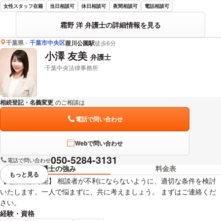
女性スタッフ在籍
当日相談可
休日相談可
夜間相談可
電話相談可
霜野 洋 弁護士の詳細情報を見る
千葉県
千葉市中央区
葭川公園駅
徒歩6分
小澤 友美
弁護士
千葉中央法律事務所
相続登記・名義変更
のご相談は
下記のリンクからお問い合わせください。
電話で問い合わせ
Webで問い合わせ
050-5284-3131
電話で問い合わせ
弁護士の強み
料金表
もっと見る
視覚的に省略されている要素を
【電話相談可能】 相談者が不利にならないように、適切な条件を検討
いたします。一人で悩まずに、共に考えましょう。 まずはご連絡くだ
さい。
経験・資格