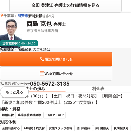
金田 美津江 弁護士の詳細情報を見る
千葉県
浦安市
新浦安駅
徒歩9分
西島 克也
弁護士
東京湾岸法律事務所
現在営業中
00:00 - 24:00
相続登記・名義変更
のご相談は
下記のリンクからお問い合わせください。
電話で問い合わせ
Webで問い合わせ
050-5572-3135
電話で問い合わせ
弁護士の強み
料金表
もっと見る
視覚的に省略されている要素を
【初回相談無料（30分）】【土日・祝日・夜間対応】 【明朗会計】
【新規ご相談件数 年間200件以上（2025年度実績）】
経験・資格
離婚経験
事業会社勤務経験
一級FP・CFP
対応体制
全国出張対応
24時間予約受付
女性スタッフ在籍
当日相談可
休日相談可
夜間相談可