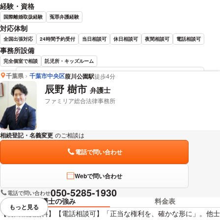
経験・資格
国際離婚取扱経験
冤罪弁護経験
対応体制
全国出張対応
24時間予約受付
当日相談可
休日相談可
夜間相談可
電話相談可
事務所設備
完全個室で相談
託児所・キッズルーム
千葉県
千葉市中央区
葭川公園駅
徒歩4分
西川 雄介 弁護士の詳細情報を見る
辰野 樹市
弁護士
ファミリア総合法律事務所
相続登記・名義変更
のご相談は
下記のリンクからお問い合わせください。
電話で問い合わせ
Webで問い合わせ
050-5285-1930
電話で問い合わせ
弁護士の強み
料金表
もっと見る
視覚的に省略されている要素を
【初回相談無料】【電話相談可】「正当な権利を、確かな形に」。他士