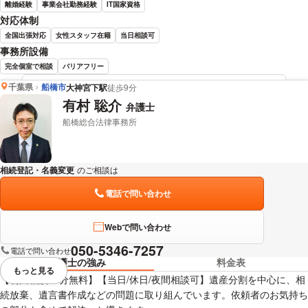
離婚経験
事業会社勤務経験
IT国家資格
対応体制
全国出張対応
女性スタッフ在籍
当日相談可
事務所設備
完全個室で相談
バリアフリー
千葉県
船橋市
大神宮下駅
徒歩9分
小澤 友美 弁護士の詳細情報を見る
有村 聡介
弁護士
船橋総合法律事務所
相続登記・名義変更
のご相談は
下記のリンクからお問い合わせください。
電話で問い合わせ
Webで問い合わせ
050-5346-7257
電話で問い合わせ
弁護士の強み
料金表
もっと見る
視覚的に省略されている要素を
【初回相談30分無料】【当日/休日/夜間相談可】遺産分割を中心に、相
続放棄、遺言書作成などの問題に取り組んでいます。依頼者のお気持ち