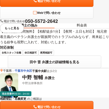
電話で問い合わせ
Webで問い合わせ
050-5572-2642
電話で問い合わせ
弁護士の強み
料金表
もっと見る
視覚的に省略されている要素を
【初回相談1時間無料】【柏駅徒歩1分】【夜間・土日も対応】 地元密
着主義のベテラン弁護士が親族間でのトラブルのみならず、将来起こり
うる紛争も視野に入れて、対処いたします。
対応体制
女性スタッフ在籍
休日相談可
夜間相談可
田中 晋 弁護士の詳細情報を見る
千葉県
千葉市中央区
千葉中央駅
徒歩2分
中野 智輔
弁護士
中野法律事務所
現在営業中
09:00 - 24:00
相続登記・名義変更
のご相談は
下記のリンクからお問い合わせください。
電話で問い合わせ