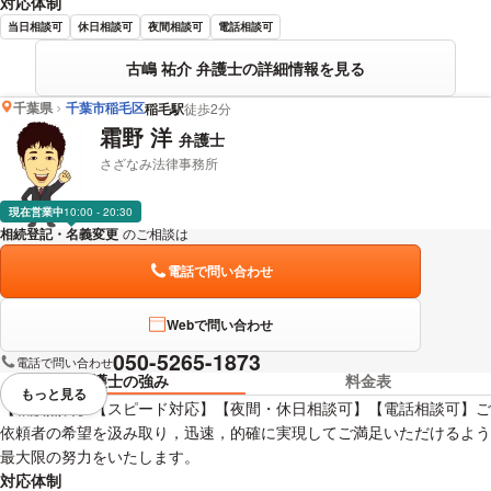
対応体制
当日相談可
休日相談可
夜間相談可
電話相談可
古嶋 祐介 弁護士の詳細情報を見る
千葉県
千葉市稲毛区
稲毛駅
徒歩2分
霜野 洋
弁護士
さざなみ法律事務所
現在営業中
10:00 - 20:30
相続登記・名義変更
のご相談は
下記のリンクからお問い合わせください。
電話で問い合わせ
Webで問い合わせ
050-5265-1873
電話で問い合わせ
弁護士の強み
料金表
もっと見る
視覚的に省略されている要素を
【相談無料】【スピード対応】【夜間・休日相談可】【電話相談可】ご
依頼者の希望を汲み取り，迅速，的確に実現してご満足いただけるよう
最大限の努力をいたします。
対応体制