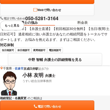
Webで問い合わせ
050-5281-3164
電話で問い合わせ
弁護士の強み
料金表
もっと見る
視覚的に省略されている要素を
【弁護士歴13年】【弁護士直通】【初回相談30分無料】【当日/夜間/土
日対応可】 遺産相続に強い弁護士があなたの相続問題をトータルでサ
ポートします。 お悩みを抱え込まず、まずはご相談ください。
対応体制
当日相談可
休日相談可
夜間相談可
電話相談可
中野 智輔 弁護士の詳細情報を見る
千葉県
佐倉市
京成臼井駅
徒歩7分
小林 友明
弁護士
うすい総合法律事務所
相続登記・名義変更
のご相談は
下記のリンクからお問い合わせください。
電話で問い合わせ