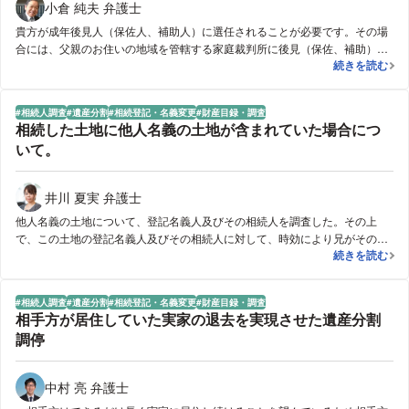
小倉 純夫 弁護士
貴方が成年後見人（保佐人、補助人）に選任されることが必要です。その場
合には、父親のお住いの地域を管轄する家庭裁判所に後見（保佐、補助）開
【成年後見】
続きを読む
始の申立てをすることが必要です。申立てには次の書類が必要になります。
①申立書 ②申立てをする人の戸籍謄本 ③父親の戸籍謄本や戸籍の附
票、登記事項証明書（法務局で発行）④診断書 ⑤成年後見人候補者であ
相続人調査
遺産分割
相続登記・名義変更
財産目録・調査
る貴方の戸籍謄本、住民票、登記事項証明書、身分証明書（市町村で発行）
相続した土地に他人名義の土地が含まれていた場合につ
この他に、父親の現在の状況を正確に把握するため、その資産や負債（借
いて。
金）、最近の家計の状況（収入・支出）等に関する資料を提出することが必
要です。
井川 夏実 弁護士
他人名義の土地について、登記名義人及びその相続人を調査した。その上
で、この土地の登記名義人及びその相続人に対して、時効により兄がその土
相続した土地
続きを読む
地を取得していると訴訟を提起したところ、この訴えが認められた。結果的
に、相続した不動産に含まれていた他人名義の土地について、依頼者が所有
権を取得し、登記名義を依頼者とすることができた。
相続人調査
遺産分割
相続登記・名義変更
財産目録・調査
相手方が居住していた実家の退去を実現させた遺産分割
調停
中村 亮 弁護士