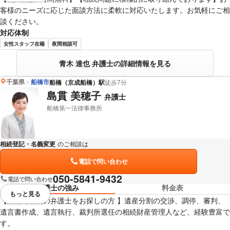
客様のニーズに応じた面談方法に柔軟に対応いたします。お気軽にご相
談ください。
対応体制
女性スタッフ在籍
夜間相談可
青木 達也 弁護士の詳細情報を見る
千葉県
船橋市
船橋（京成船橋）駅
徒歩7分
島貫 美穂子
弁護士
船橋第一法律事務所
相続登記・名義変更
のご相談は
下記のリンクからお問い合わせください。
電話で問い合わせ
050-5841-9432
電話で問い合わせ
弁護士の強み
料金表
もっと見る
視覚的に省略されている要素を
【船橋で相続の弁護士をお探しの方 】遺産分割の交渉、調停、審判、
遺言書作成、遺言執行、裁判所選任の相続財産管理人など、経験豊富で
す。