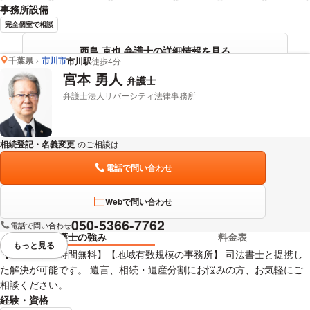
事務所設備
完全個室で相談
西島 克也 弁護士の詳細情報を見る
千葉県
市川市
市川駅
徒歩4分
宮本 勇人
弁護士
弁護士法人リバーシティ法律事務所
相続登記・名義変更
のご相談は
下記のリンクからお問い合わせください。
電話で問い合わせ
Webで問い合わせ
050-5366-7762
電話で問い合わせ
弁護士の強み
料金表
もっと見る
視覚的に省略されている要素を
【初回相談１時間無料】【地域有数規模の事務所】 司法書士と提携し
た解決が可能です。 遺言、相続・遺産分割にお悩みの方、お気軽にご
相談ください。
経験・資格