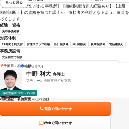
もっと見る
視覚的に省略されている要素を
【60年以上の歴史がある事務所】【相続財産清算人経験あり】【上級
相続診断士】の資格を持つ弁護士が、依頼者の利益となるよう、最善を
尽くします。
経験・資格
冤罪弁護経験
対応体制
24時間予約受付
女性スタッフ在籍
当日相談可
休日相談可
夜間相談可
電話相談可
事務所設備
完全個室で相談
千葉県
柏市
柏駅
徒歩3分
倉田 勲 弁護士の詳細情報を見る
中野 利大
弁護士
アディーレ法律事務所柏支店
現在営業中
09:00 - 22:00
相続登記・名義変更
のご相談は
下記のリンクからお問い合わせください。
電話で問い合わせ
Webで問い合わせ