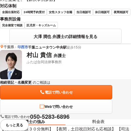
対応体制
全国出張対応
24時間予約受付
女性スタッフ在籍
当日相談可
休日相談可
夜間相談可
事務所設備
完全個室で相談
託児所・キッズルーム
大澤 潤也 弁護士の詳細情報を見る
千葉県
印西市
千葉ニュータウン中央駅
徒歩15分
村山 貴信
弁護士
ふたば合同法律事務所
相続登記・名義変更
のご相談は
下記のリンクからお問い合わせください。
電話で問い合わせ
Webで問い合わせ
050-5283-6896
電話で問い合わせ
弁護士の強み
料金表
もっと見る
視覚的に省略されている要素を
【初回法律相談３０分無料】 【夜間，土日祝日対応も応相談】 【司法