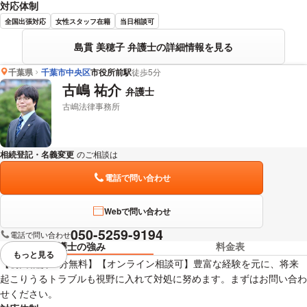
対応体制
全国出張対応
女性スタッフ在籍
当日相談可
島貫 美穂子 弁護士の詳細情報を見る
千葉県
千葉市中央区
市役所前駅
徒歩5分
古嶋 祐介
弁護士
古嶋法律事務所
相続登記・名義変更
のご相談は
下記のリンクからお問い合わせください。
電話で問い合わせ
Webで問い合わせ
050-5259-9194
電話で問い合わせ
弁護士の強み
料金表
もっと見る
視覚的に省略されている要素を
【初回相談30分無料】【オンライン相談可】豊富な経験を元に、将来
起こりうるトラブルも視野に入れて対処に努めます。まずはお問い合わ
せください。