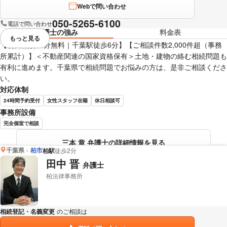
Webで問い合わせ
050-5265-6100
電話で問い合わせ
弁護士の強み
料金表
もっと見る
視覚的に省略されている要素を
【初回相談60分無料｜千葉駅徒歩6分】【ご相談件数2,000件超（事務
所累計）】＜不動産関連の国家資格保有＞土地・建物の絡む相続問題も
有利に進めます。千葉県で相続問題でお悩みの方は、是非ご相談くださ
い。
対応体制
24時間予約受付
女性スタッフ在籍
休日相談可
事務所設備
完全個室で相談
三本 章 弁護士の詳細情報を見る
千葉県
柏市
柏駅
徒歩2分
田中 晋
弁護士
柏法律事務所
相続登記・名義変更
のご相談は
下記のリンクからお問い合わせください。