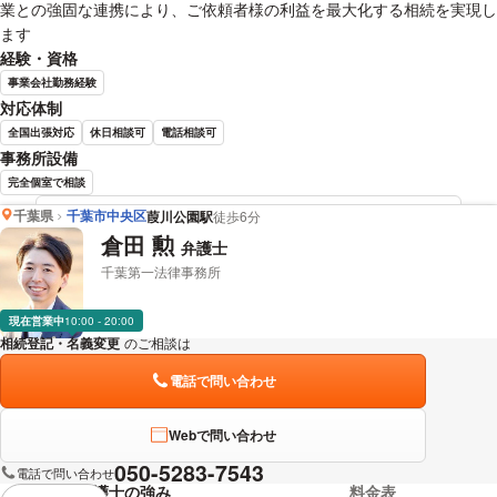
業との強固な連携により、ご依頼者様の利益を最大化する相続を実現し
ます
経験・資格
事業会社勤務経験
対応体制
全国出張対応
休日相談可
電話相談可
事務所設備
完全個室で相談
千葉県
千葉市中央区
葭川公園駅
徒歩6分
辰野 樹市 弁護士の詳細情報を見る
倉田 勲
弁護士
千葉第一法律事務所
現在営業中
10:00 - 20:00
相続登記・名義変更
のご相談は
下記のリンクからお問い合わせください。
電話で問い合わせ
Webで問い合わせ
050-5283-7543
電話で問い合わせ
弁護士の強み
料金表