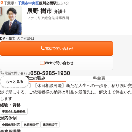
千葉県
千葉市中央区
葭川公園駅
徒歩4分
南部 朋子 弁護士の詳細情報を見る
辰野 樹市
弁護士
ファミリア総合法律事務所
DV・暴力
のご相談は
下記のリンクからお問い合わせください。
電話で問い合わせ
Webで問い合わせ
050-5285-1930
電話で問い合わせ
弁護士の強み
料金表
もっと見る
視覚的に省略されている要素を
【初回相談無料】【休日相談可能】新たな人生への一歩を、粘り強い交
渉で形にする。ご依頼者様の納得と利益を最優先に、解決まで伴走いた
します
経験・資格
事業会社勤務経験
対応体制
全国出張対応
休日相談可
電話相談可
事務所設備