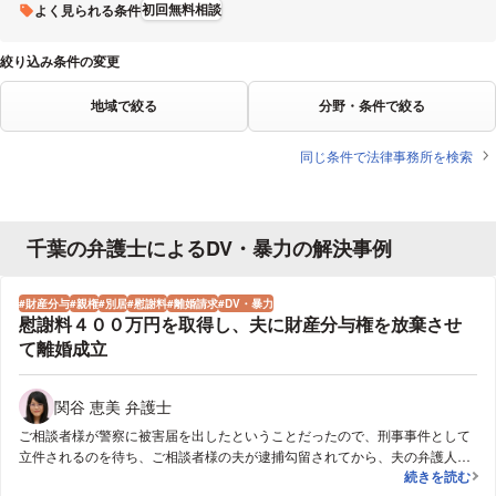
初回無料相談
よく見られる条件
絞り込み条件の変更
地域で絞る
分野・条件で絞る
同じ条件で法律事務所を検索
千葉の弁護士によるDV・暴力の解決事例
財産分与
親権
別居
慰謝料
離婚請求
DV・暴力
慰謝料４００万円を取得し、夫に財産分与権を放棄させ
て離婚成立
関谷 恵美 弁護士
ご相談者様が警察に被害届を出したということだったので、刑事事件として
立件されるのを待ち、ご相談者様の夫が逮捕勾留されてから、夫の弁護人と
慰謝料４００
続きを読む
示談交渉を行いました。そこで、離婚請求と親権取得及び慰謝料請求を行い