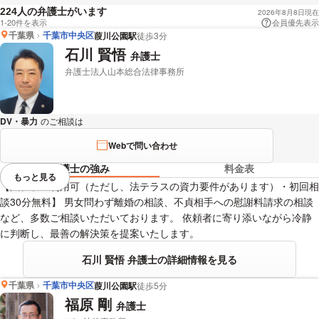
人の弁護士がいます
224
2026年8月8日現在
1-20件を表示
会員優先表示
千葉県
千葉市中央区
葭川公園駅
徒歩3分
石川 賢悟
弁護士
弁護士法人山本総合法律事務所
DV・暴力
のご相談は
下記のリンクからお問い合わせください。
Webで問い合わせ
弁護士の強み
料金表
もっと見る
視覚的に省略されている要素を
【法テラス利用可（ただし、法テラスの資力要件があります）・初回相
談30分無料】 男女問わず離婚の相談、不貞相手への慰謝料請求の相談
など、多数ご相談いただいております。 依頼者に寄り添いながら冷静
に判断し、最善の解決策を提案いたします。
石川 賢悟 弁護士の詳細情報を見る
千葉県
千葉市中央区
葭川公園駅
徒歩5分
福原 剛
弁護士