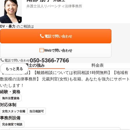
弁護士法人リバーシティ法律事務所
DV・暴力
のご相談は
下記のリンクからお問い合わせください。
電話で問い合わせ
Webで問い合わせ
050-5366-7766
電話で問い合わせ
弁護士の強み
料金表
もっと見る
視覚的に省略されている要素を
【相談実績多数】【離婚相談については初回相談1時間無料】【地域有
数規模の法律事務所】 元裁判官(女性)も在籍。あなたを強力にサポート
いたします！
経験・資格
海外法曹資格
対応体制
女性スタッフ在籍
当日相談可
事務所設備
完全個室で相談