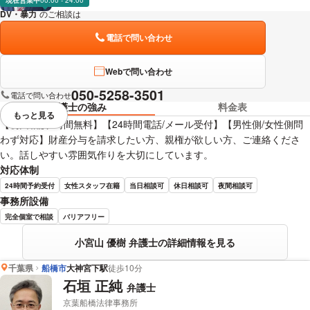
現在営業中
00:00 - 24:00
DV・暴力
のご相談は
下記のリンクからお問い合わせください。
電話で問い合わせ
Webで問い合わせ
050-5258-3501
電話で問い合わせ
弁護士の強み
料金表
もっと見る
視覚的に省略されている要素を
【初回相談1時間無料】【24時間電話/メール受付】【男性側/女性側問
わず対応】財産分与を請求したい方、親権が欲しい方、ご連絡くださ
い。話しやすい雰囲気作りを大切にしています。
対応体制
24時間予約受付
女性スタッフ在籍
当日相談可
休日相談可
夜間相談可
事務所設備
完全個室で相談
バリアフリー
小宮山 優樹 弁護士の詳細情報を見る
千葉県
船橋市
大神宮下駅
徒歩10分
石垣 正純
弁護士
京葉船橋法律事務所