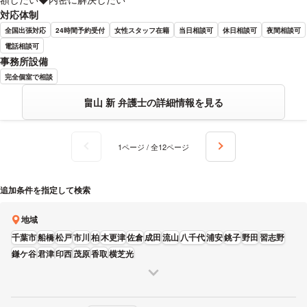
対応体制
全国出張対応
24時間予約受付
女性スタッフ在籍
当日相談可
休日相談可
夜間相談可
電話相談可
事務所設備
完全個室で相談
畠山 新 弁護士の詳細情報を見る
1ページ / 全12ページ
追加条件を指定して検索
地域
千葉市
船橋
松戸
市川
柏
木更津
佐倉
成田
流山
八千代
浦安
銚子
野田
習志野
鎌ケ谷
君津
印西
茂原
香取
横芝光