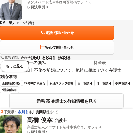
ネクスパート法律事務所西船橋オフィス
解決事例 3
DV・暴力
のご相談は
下記のリンクからお問い合わせください。
電話で問い合わせ
Webで問い合わせ
050-5841-9438
電話で問い合わせ
弁護士の強み
料金表
もっと見る
視覚的に省略されている要素を
【LINE友達追加】不倫や離婚について、気軽に相談できる弁護士
対応体制
全国出張対応
24時間予約受付
女性スタッフ在籍
当日相談可
休日相談可
夜間相談可
電話相談可
元嶋 亮 弁護士の詳細情報を見る
千葉県
市川市
市川真間駅
徒歩3分
高橋 俊幸
弁護士
弁護士法人ノーサイド法律事務所市川オフィス
解決事例 1