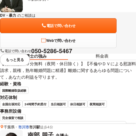
DV・暴力
のご相談は
下記のリンクからお問い合わせください。
電話で問い合わせ
Webで問い合わせ
050-5286-5467
電話で問い合わせ
弁護士の強み
料金表
もっと見る
視覚的に省略されている要素を
【初回相談３０分無料（夜間・休日除く）】【不倫やＤＶによる慰謝料
請求，親権，熟年離婚問題に精通】離婚に関するあらゆる問題につい
て，あなたの利益を守ります。
経験・資格
国際離婚取扱経験
対応体制
全国出張対応
24時間予約受付
当日相談可
休日相談可
夜間相談可
事務所設備
完全個室で相談
千葉県
市川市
市川駅
徒歩4分
石塚 政人 弁護士の詳細情報を見る
南部 朋子
弁護士