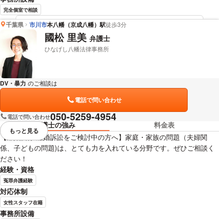
完全個室で相談
千葉県
市川市
本八幡（京成八幡）駅
徒歩3分
辰野 樹市 弁護士の詳細情報を見る
國松 里美
弁護士
ひなげし八幡法律事務所
DV・暴力
のご相談は
下記のリンクからお問い合わせください。
電話で問い合わせ
050-5259-4954
電話で問い合わせ
弁護士の強み
料金表
もっと見る
視覚的に省略されている要素を
【離婚調停/離婚訴訟をご検討中の方へ】家庭・家族の問題（夫婦関
係、子どもの問題)は、とても力を入れている分野です。ぜひご相談く
ださい！
経験・資格
冤罪弁護経験
対応体制
女性スタッフ在籍
事務所設備