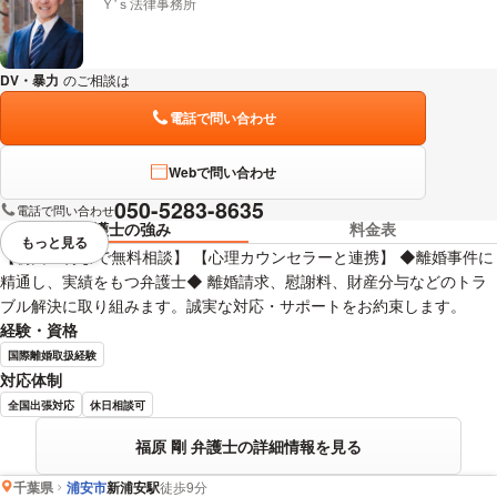
Ｙ'ｓ法律事務所
DV・暴力
のご相談は
下記のリンクからお問い合わせください。
電話で問い合わせ
Webで問い合わせ
050-5283-8635
電話で問い合わせ
弁護士の強み
料金表
もっと見る
視覚的に省略されている要素を
【初回60分まで無料相談】 【心理カウンセラーと連携】 ◆離婚事件に
精通し、実績をもつ弁護士◆ 離婚請求、慰謝料、財産分与などのトラ
ブル解決に取り組みます。誠実な対応・サポートをお約束します。
経験・資格
国際離婚取扱経験
対応体制
全国出張対応
休日相談可
福原 剛 弁護士の詳細情報を見る
千葉県
浦安市
新浦安駅
徒歩9分