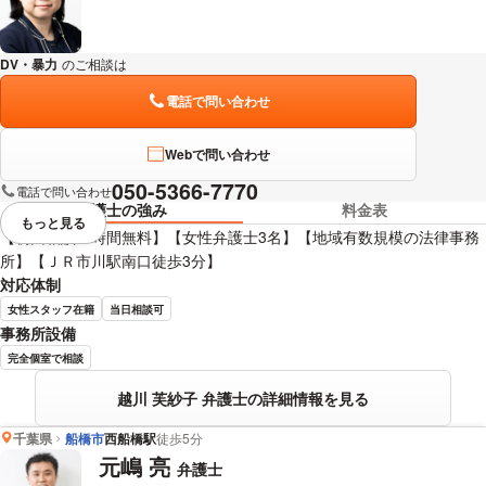
DV・暴力
のご相談は
下記のリンクからお問い合わせください。
電話で問い合わせ
Webで問い合わせ
050-5366-7770
電話で問い合わせ
弁護士の強み
料金表
もっと見る
視覚的に省略されている要素を
【初回相談１時間無料】【女性弁護士3名】【地域有数規模の法律事務
所】【ＪＲ市川駅南口徒歩3分】
対応体制
女性スタッフ在籍
当日相談可
事務所設備
完全個室で相談
越川 芙紗子 弁護士の詳細情報を見る
千葉県
船橋市
西船橋駅
徒歩5分
元嶋 亮
弁護士