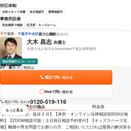
対応体制
女性スタッフ在籍
休日相談可
夜間相談可
事務所設備
完全個室で相談
託児所・キッズルーム
千葉県
千葉市中央区
葭川公園駅
徒歩2分
森 伸之 弁護士の詳細情報を見る
大木 昌志
弁護士
弁護士法人ALG＆Associates千葉法律事務所
現在営業中
00:00 - 24:00
DV・暴力
のご相談は
下記のリンクからお問い合わせください。
電話で問い合わせ
Webで問い合わせ
0120-519-116
電話で問い合わせ
弁護士の強み
料金表
もっと見る
視覚的に省略されている要素を
【『葭川公園駅』徒歩 2 分】【来所・オンライン法律相談初回30分無
料】【ZOOM相談可能｜土日祝日相談予約受付】【キッズスペース完
備】離婚や男女問題でお困りの方、ご相談いただければ最善の解決策を