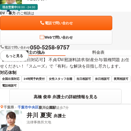
現在営業中
09:00 - 24:00
DV・暴力
のご相談は
下記のリンクからお問い合わせください。
電話で問い合わせ
Webで問い合わせ
050-5258-9757
電話で問い合わせ
弁護士の強み
料金表
もっと見る
視覚的に省略されている要素を
【当日/夜間/土日対応可】 不貞/DV/慰謝料請求/財産分与/親権問題 お任
せください！『スムーズ』で『有利』な解決を目指し尽力します。
対応体制
全国出張対応
24時間予約受付
女性スタッフ在籍
当日相談可
休日相談可
夜間相談可
電話相談可
高橋 俊幸 弁護士の詳細情報を見る
千葉県
千葉市中央区
葭川公園駅
徒歩7分
井川 夏実
弁護士
法律事務所大地