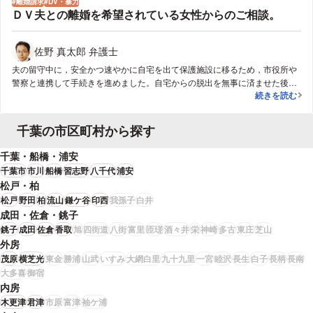
離婚請求
DV・暴力
抹消することができた。(4)ストーカー被害について、接近を禁止する法的手
ＤＶ夫との離婚を希望されている女性からのご相談。
続をとり、相手に損害賠償請求をすることで、その後のストーカー行為を防
止することができた。(5)弁護士が相手方と交渉し裁判をしたことで、支払義
務がないことが法的に認められた。
佐野 真太郎 弁護士
夫の留守中に，安全かつ速やかに自宅を出て保護施設に移るため，市役所や
警察と連携して手続きを進めました。自宅からの脱出を無事に済ませた後
ＤＶ夫との離
続きを読む
に，離婚調停を申し立てました。
千葉の市区町村から探す
千葉・船橋・浦安
千葉市
市川
船橋
習志野
八千代
浦安
松戸・柏
松戸
野田
柏
流山
鎌ケ谷
印西
我孫子
白井
成田・佐倉・銚子
銚子
成田
佐倉
香取
旭
四街道
八街
富里
匝瑳
酒々井
栄
神崎
多古
東庄
芝山
外房
茂原
横芝光
東金
勝浦
山武
いすみ
大網白里
九十九里
一宮
睦沢
長生
白子
長柄
長南
大多喜
御宿
内房
木更津
君津
市原
富津
袖ケ浦