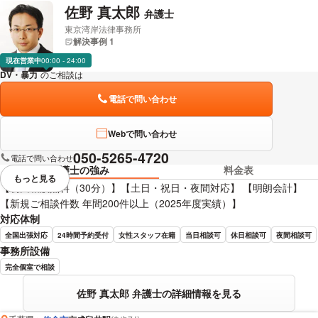
佐野 真太郎
弁護士
東京湾岸法律事務所
解決事例 1
現在営業中
00:00 - 24:00
DV・暴力
のご相談は
下記のリンクからお問い合わせください。
電話で問い合わせ
Webで問い合わせ
050-5265-4720
電話で問い合わせ
弁護士の強み
料金表
もっと見る
視覚的に省略されている要素を
【初回相談無料（30分）】【土日・祝日・夜間対応】 【明朗会計】
【新規ご相談件数 年間200件以上（2025年度実績）】
対応体制
全国出張対応
24時間予約受付
女性スタッフ在籍
当日相談可
休日相談可
夜間相談可
事務所設備
完全個室で相談
佐野 真太郎 弁護士の詳細情報を見る