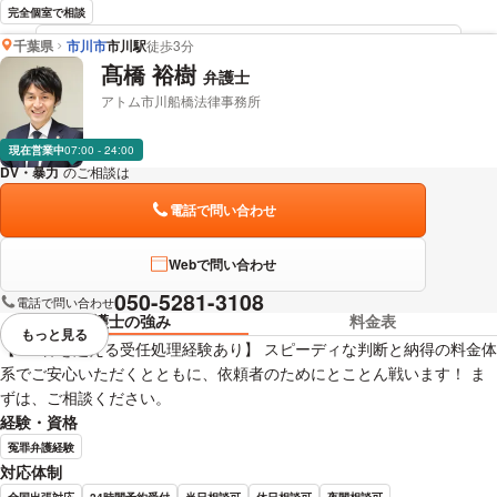
完全個室で相談
千葉県
市川市
市川駅
徒歩3分
國松 里美 弁護士の詳細情報を見る
髙橋 裕樹
弁護士
アトム市川船橋法律事務所
現在営業中
07:00 - 24:00
DV・暴力
のご相談は
下記のリンクからお問い合わせください。
電話で問い合わせ
Webで問い合わせ
050-5281-3108
電話で問い合わせ
弁護士の強み
料金表
もっと見る
視覚的に省略されている要素を
【100件を超える受任処理経験あり】 スピーディな判断と納得の料金体
系でご安心いただくとともに、依頼者のためにとことん戦います！ ま
ずは、ご相談ください。
経験・資格
冤罪弁護経験
対応体制
全国出張対応
24時間予約受付
当日相談可
休日相談可
夜間相談可