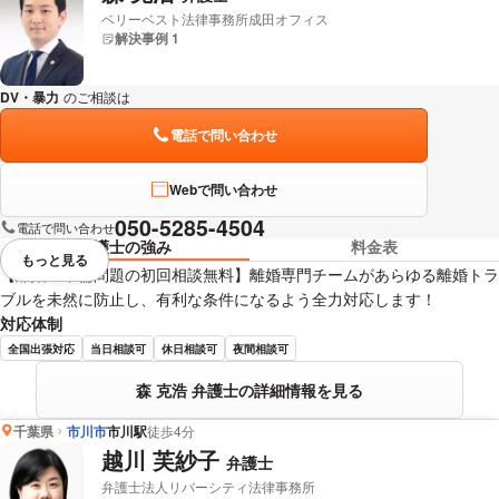
ベリーベスト法律事務所成田オフィス
解決事例 1
DV・暴力
のご相談は
下記のリンクからお問い合わせください。
電話で問い合わせ
Webで問い合わせ
050-5285-4504
電話で問い合わせ
弁護士の強み
料金表
もっと見る
視覚的に省略されている要素を
【離婚・不倫問題の初回相談無料】離婚専門チームがあらゆる離婚トラ
ブルを未然に防止し、有利な条件になるよう全力対応します！
対応体制
全国出張対応
当日相談可
休日相談可
夜間相談可
森 克浩 弁護士の詳細情報を見る
千葉県
市川市
市川駅
徒歩4分
越川 芙紗子
弁護士
弁護士法人リバーシティ法律事務所