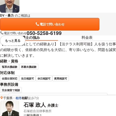
DV・暴力
のご相談は
下記のリンクからお問い合わせください。
電話で問い合わせ
050-5258-6199
電話で問い合わせ
弁護士の強み
料金表
もっと見る
視覚的に省略されている要素を
【家事調停委員としての経験あり】【法テラス利用可能】人を扱う仕事
の経験が長く、依頼者の気持ちを大切に、寄り添いながら、問題を誠実
に解決していきます。
経験・資格
冤罪弁護経験
再審弁護経験
対応体制
全国出張対応
当日相談可
休日相談可
夜間相談可
事務所設備
完全個室で相談
千葉県
柏市
柏駅
徒歩7分
石垣 正純 弁護士の詳細情報を見る
石塚 政人
弁護士
石塚総合法律事務所
解決事例 1