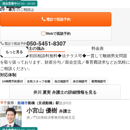
現在営業中
00:00 - 24:00
DV・暴力
のご相談は
下記のリンクからお問い合わせください。
電話で面談予約
Webで面談予約
050-5451-8307
電話で面談予約
弁護士の強み
料金表
もっと見る
視覚的に省略されている要素を
◆女性弁護士◆初回相談料無料◆法テラス可◆一貫して離婚男女問題
を取り扱っております。財産分与／面会交流／養育費請求などお気軽に
ご相談ください。
対応体制
24時間予約受付
女性スタッフ在籍
当日相談可
休日相談可
夜間相談可
井川 夏実 弁護士の詳細情報を見る
千葉県
船橋市
船橋（京成船橋）駅
徒歩5分
小宮山 優樹
弁護士
虎ノ門法律経済事務所船橋支店