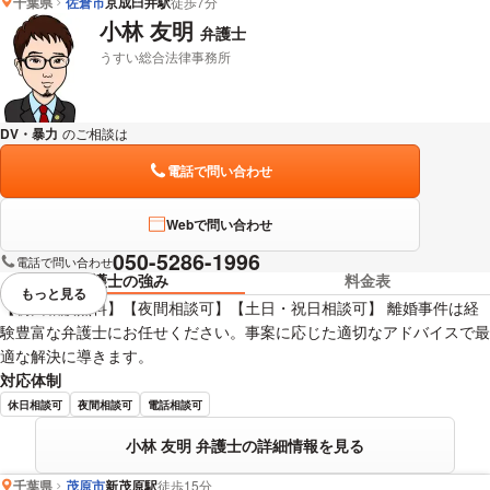
千葉県
佐倉市
京成臼井駅
徒歩7分
小林 友明
弁護士
うすい総合法律事務所
DV・暴力
のご相談は
下記のリンクからお問い合わせください。
電話で問い合わせ
Webで問い合わせ
050-5286-1996
電話で問い合わせ
弁護士の強み
料金表
もっと見る
視覚的に省略されている要素を
【初回相談無料】【夜間相談可】【土日・祝日相談可】 離婚事件は経
験豊富な弁護士にお任せください。事案に応じた適切なアドバイスで最
適な解決に導きます。
対応体制
休日相談可
夜間相談可
電話相談可
小林 友明 弁護士の詳細情報を見る
千葉県
茂原市
新茂原駅
徒歩15分