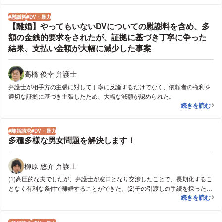
ました。また、夫には婚姻中にたまった貯金が一切なく、ご相談者様には婚
姻中に貯めた３００万円の貯金があったことから、夫に財産分与権を放棄す
慰謝料
DV・暴力
るよう請求しました。さらに、夫の実両親が相談者様の娘に贈与した５００
【離婚】やってもいないDVについての慰謝料を含め、多
万円についても親権者になるご相談者様に渡すよう請求しました。これらの
額の金銭的要求をされたが、証拠に基づき丁寧に争った
請求を全て認めさせ、夫が慰謝料４００万円をご相談者様に支払い、ご相談
結果、支払い金額が大幅に減少した事案
者様が親権を持ち、双方が財産分与権放棄することを条件として離婚が成立
しました。なお、夫が無職になってしまったため、養育費請求を保留しまし
た。夫がしっかり働き始め、ある程度の収入が得られるようになってから養
高橋 俊幸 弁護士
育費請求を行うようご相談者様にアドバイスしました。
弁護士が相手方の主張に対して丁寧に反論するだけでなく、依頼者の権利を
適切な証拠に基づき主張したため、大幅な減額が認められた。
【離婚】やっ
続きを読む
離婚請求
DV・暴力
多種多様な男女問題を解決します！
柳原 悠介 弁護士
(1)高圧的な夫でしたが、弁護士が窓口となり交渉したことで、長期化するこ
となく有利な条件で離婚することができた。(2)子の引渡しの手続を採ったこ
多種多様な男
続きを読む
とで無事子を取り戻すことができ、その後の妻からの離婚請求も有利に進め
ることができた。(3)行方をくらました外国人女性に対して、相手の居場所が
分からなくてもできる訴訟手続を採ったことで、女性をご依頼者の戸籍から