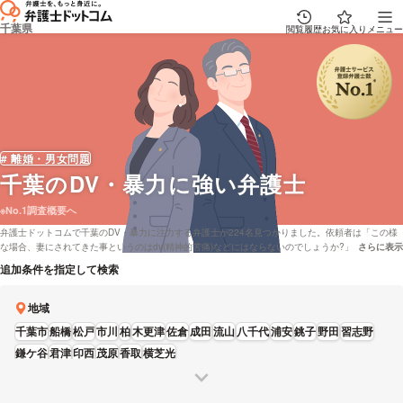
千葉県
閲覧履歴
お気に入り
メニュー
# 離婚・男女問題
千葉
のDV・暴力に強い弁護士
※No.1調査概要へ
弁護士ドットコムで千葉のDV・暴力に注力する弁護士が224名見つかりました。依頼者は「この様
な場合、妻にされてきた事というのはdv(精神的苦痛)などにはならないのでしょうか?」「これは暴
さらに表示
説明文の省
力ととらえられてしまうのでしょうか。」などの問題をもっております。弁護士ドットコムでは弁
追加条件を指定して検索
護士費用を分割払いで対応してくれる弁護士や電話相談を無料で対応してくれる千葉の弁護士な
ど、様々な希望の条件で弁護士を比較することができます。例えば「DV・暴力で強い弁護士やレ
ビューが良い弁護士の選び方などは詳しくリサーチしたけど、千葉周辺の弁護士を費用で比較した
地域
い」などの要望にも応じることができます。弁護士によっては「相手方であるDV夫と粘り強く交渉
千葉市
船橋
松戸
市川
柏
木更津
佐倉
成田
流山
八千代
浦安
銚子
野田
習志野
した結果、任意での離婚を納得させて解決した事案」などの解決実績もあります。弁護士の中には
「初回無料相談(60分)がありますので、お一人で悩まず、まずはご相談ください。」とおっしゃる方
鎌ケ谷
君津
印西
茂原
香取
横芝光
もいます。DV・暴力で心配事がある方は成功報酬金額や営業時間などの条件を考慮して、条件に沿
う弁護士・法律事務所に一度相談をしてみることもご検討ください。