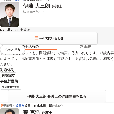
伊藤 大三朗
弁護士
法律事務所ふじ
DV・暴力
のご相談は
下記のリンクからお問い合わせください。
Webで問い合わせ
弁護士の強み
料金表
もっと見る
視覚的に省略されている要素を
複数の問題があっても、問題解決まで着実に尽力いたします。相談内容
によっては、福祉事務所との連携も可能です。まずはお気軽にご相談く
ださい。
対応体制
夜間相談可
事務所設備
完全個室で相談
伊藤 大三朗 弁護士の詳細情報を見る
千葉県
成田市
成田（京成成田）駅
徒歩5分
森 克浩
弁護士