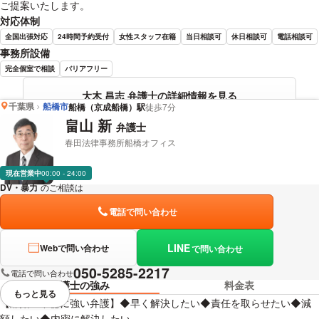
ご提案いたします。
対応体制
全国出張対応
24時間予約受付
女性スタッフ在籍
当日相談可
休日相談可
電話相談可
事務所設備
完全個室で相談
バリアフリー
大木 昌志 弁護士の詳細情報を見る
千葉県
船橋市
船橋（京成船橋）駅
徒歩7分
畠山 新
弁護士
春田法律事務所船橋オフィス
現在営業中
00:00 - 24:00
DV・暴力
のご相談は
下記のリンクからお問い合わせください。
電話で問い合わせ
LINE
Webで問い合わせ
で問い合わせ
050-5285-2217
電話で問い合わせ
弁護士の強み
料金表
もっと見る
視覚的に省略されている要素を
【離婚・不倫に強い弁護】◆早く解決したい◆責任を取らせたい◆減
額したい◆内密に解決したい