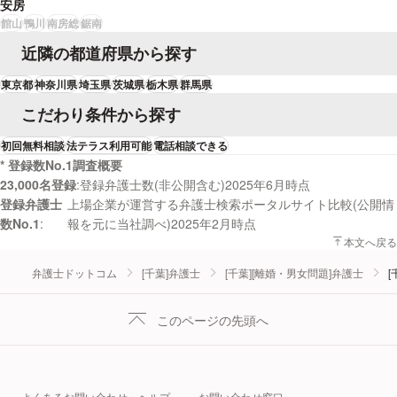
安房
館山
鴨川
南房総
鋸南
近隣の都道府県から探す
東京都
神奈川県
埼玉県
茨城県
栃木県
群馬県
こだわり条件から探す
初回無料相談
法テラス利用可能
電話相談できる
* 登録数No.1調査概要
23,000名登録
登録弁護士数(非公開含む)2025年6月時点
登録弁護士
上場企業が運営する弁護士検索ポータルサイト比較(公開情
数No.1
報を元に当社調べ)2025年2月時点
本文へ戻る
弁護士ドットコム
[千葉]弁護士
[千葉][離婚・男女問題]弁護士
[
このページの先頭へ
よくあるお問い合わせ・ヘルプ
お問い合わせ窓口