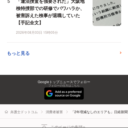
「違法捜査を強要された」大阪地
検特捜部での研修でパワハラか、
被害訴えた検事が退職していた
【手記全文】
2026年08月03日 15時05分
もっと見る
Googleトップニュースでフォロー
フォローの仕方はこちら
弁護士ドットコム
消費者被害
「2年増減なしのエリアも」日経新
このページの先頭へ