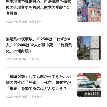
熊本地震で異例対応、司法試験予備試
験の会場変更を検討…熊本の受験予定
者対象
2026年08月06日 18時14分
無期刑の仮釈放、2025年は「わずか4
人」2024年は32人が獄中死…「終身刑
化」の傾向続く
2026年08月06日 11時39分
「威嚇射撃」しても向かってきた…刃
物の男性に「発砲」→死亡、警察官が
「拳銃」を撃てるのはどんなとき？
2026年08月06日 11時13分