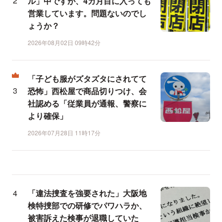
ル」中ですが、4カ月目に入っても
営業しています。問題ないのでし
ょうか？
2026年08月02日 09時42分
「子ども服がズタズタにされてて
恐怖」西松屋で商品切りつけ、会
社認める「従業員が通報、警察に
より確保」
2026年07月28日 11時17分
「違法捜査を強要された」大阪地
検特捜部での研修でパワハラか、
被害訴えた検事が退職していた