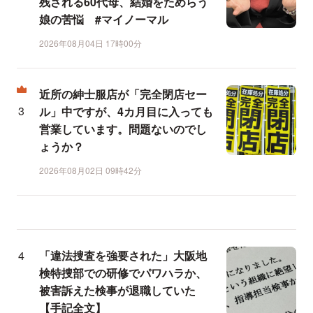
残される60代母、結婚をためらう
娘の苦悩 #マイノーマル
2026年08月04日 17時00分
近所の紳士服店が「完全閉店セー
ル」中ですが、4カ月目に入っても
営業しています。問題ないのでし
ょうか？
2026年08月02日 09時42分
「違法捜査を強要された」大阪地
検特捜部での研修でパワハラか、
被害訴えた検事が退職していた
【手記全文】