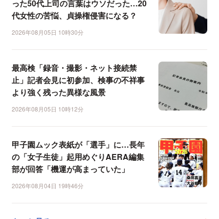
った50代上司の言葉はウソだった…20
代女性の苦悩、貞操権侵害になる？
2026年08月05日 10時30分
最高検「録音・撮影・ネット接続禁
止」記者会見に初参加、検事の不祥事
より強く残った異様な風景
2026年08月05日 10時12分
甲子園ムック表紙が「選手」に…長年
の「女子生徒」起用めぐりAERA編集
部が回答「機運が高まっていた」
2026年08月04日 19時46分