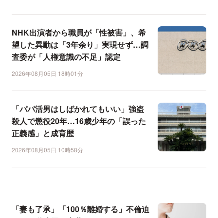
NHK出演者から職員が「性被害」、希
望した異動は「3年余り」実現せず…調
査委が「人権意識の不足」認定
2026年08月05日 18時01分
「パパ活男はしばかれてもいい」強盗
殺人で懲役20年…16歳少年の「誤った
正義感」と成育歴
2026年08月05日 10時58分
「妻も了承」「100％離婚する」不倫迫