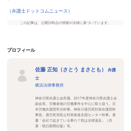
（弁護士ドットコムニュース）
この記事は、公開日時点の情報や法律に基づいています。
プロフィール
佐藤 正知（さとう まさとも）
弁護
士
横浜法律事務所
神奈川県弁護士会所属。2017年度神奈川県弁護士会
副会長。労働者側の労働事件を中心に取り扱う。日
本労働弁護団常任幹事。神奈川過労死対策弁護団幹
事長。過労死等防止対策推進全国センター幹事。著
書「会社で起きている事の７割は法律違反」（共
著・朝日新聞出版）等。