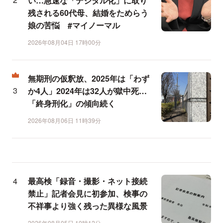
い…急速な「デジタル化」に取り
残される60代母、結婚をためらう
娘の苦悩 #マイノーマル
2026年08月04日 17時00分
無期刑の仮釈放、2025年は「わず
か4人」2024年は32人が獄中死…
「終身刑化」の傾向続く
2026年08月06日 11時39分
最高検「録音・撮影・ネット接続
禁止」記者会見に初参加、検事の
不祥事より強く残った異様な風景
2026年08月05日 10時12分