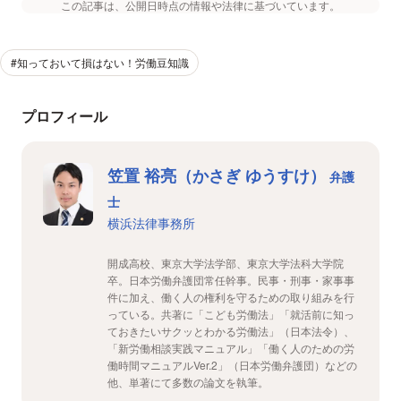
この記事は、公開日時点の情報や法律に基づいています。
#知っておいて損はない！労働豆知識
プロフィール
笠置 裕亮（かさぎ ゆうすけ）
弁護
士
横浜法律事務所
開成高校、東京大学法学部、東京大学法科大学院
卒。日本労働弁護団常任幹事。民事・刑事・家事事
件に加え、働く人の権利を守るための取り組みを行
っている。共著に「こども労働法」「就活前に知っ
ておきたいサクッとわかる労働法」（日本法令）、
「新労働相談実践マニュアル」「働く人のための労
働時間マニュアルVer.2」（日本労働弁護団）などの
他、単著にて多数の論文を執筆。