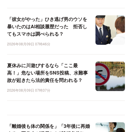
「彼女がやった」ひき逃げ男のウソを
暴いたのはAI相談履歴だった 拒否し
てもスマホは調べられる？
2026年08月09日 07時46分
夏休みに川遊びするなら「ここ最
高！」危ない場所をSNS投稿、水難事
故が起きたら法的責任を問われる？
2026年08月09日 07時37分
「離婚後も体の関係を」「3年後に再婚