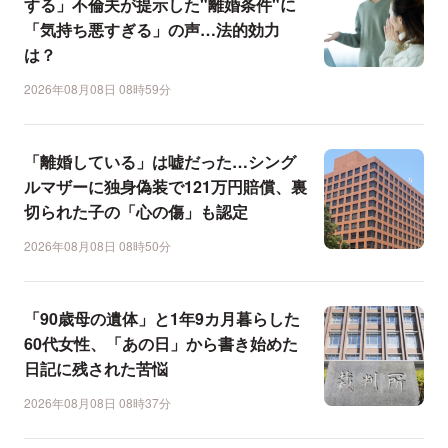
する」不倫夫が提示した"離婚条件"に
「気持ち悪すぎる」の声…法的効力
は？
2026年08月08日 08時59分
「離婚している」は嘘だった…シング
ルマザーに独身偽装で121万円賠償、裏
切られた子の「心の傷」も認定
2026年08月08日 08時50分
「90歳母の遺体」と1年9カ月暮らした
60代女性、「あの日」から書き始めた
日記に残された苦悩
2026年08月08日 08時37分