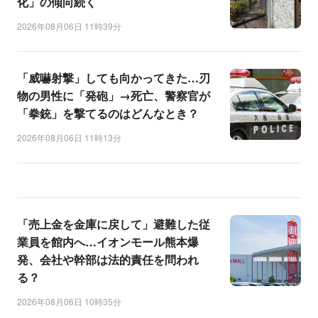
化」の傾向続く
2026年08月06日 11時39分
「威嚇射撃」しても向かってきた…刃
物の男性に「発砲」→死亡、警察官が
「拳銃」を撃てるのはどんなとき？
2026年08月06日 11時13分
「売上金を金庫に戻して」避難した従
業員を館内へ…イオンモール熊本爆
発、会社や幹部は法的責任を問われ
る？
2026年08月06日 10時35分