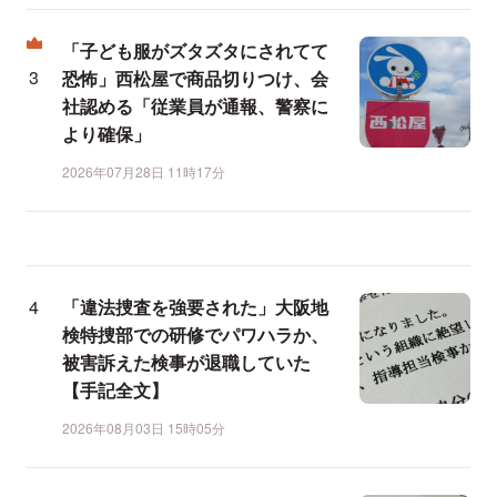
「子ども服がズタズタにされてて
恐怖」西松屋で商品切りつけ、会
社認める「従業員が通報、警察に
より確保」
2026年07月28日 11時17分
「違法捜査を強要された」大阪地
検特捜部での研修でパワハラか、
被害訴えた検事が退職していた
【手記全文】
2026年08月03日 15時05分