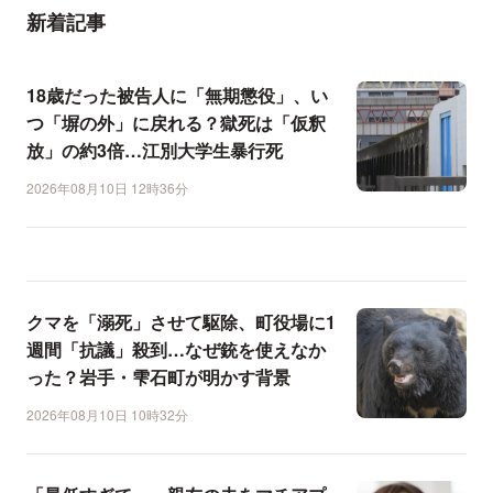
新着記事
18歳だった被告人に「無期懲役」、い
つ「塀の外」に戻れる？獄死は「仮釈
放」の約3倍…江別大学生暴行死
2026年08月10日 12時36分
クマを「溺死」させて駆除、町役場に1
週間「抗議」殺到…なぜ銃を使えなか
った？岩手・雫石町が明かす背景
2026年08月10日 10時32分