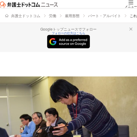
メニュー
弁護士ドットコム
労働
雇用形態
パート・アルバイト
これ
Googleトップニュースでフォロー
フォローの仕方はこちら