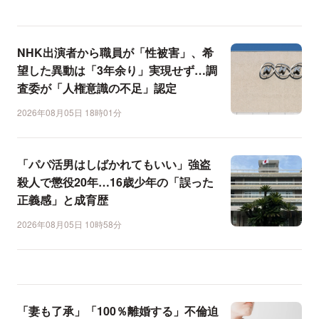
NHK出演者から職員が「性被害」、希
望した異動は「3年余り」実現せず…調
査委が「人権意識の不足」認定
2026年08月05日 18時01分
「パパ活男はしばかれてもいい」強盗
殺人で懲役20年…16歳少年の「誤った
正義感」と成育歴
2026年08月05日 10時58分
「妻も了承」「100％離婚する」不倫迫