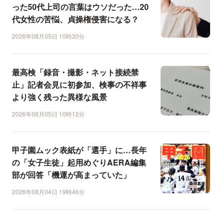
った50代上司の言葉はウソだった…20
代女性の苦悩、貞操権侵害になる？
2026年08月05日 10時30分
最高検「録音・撮影・ネット接続禁
止」記者会見に初参加、検事の不祥事
より強く残った異様な風景
2026年08月05日 10時12分
甲子園ムック表紙が「選手」に…長年
の「女子生徒」起用めぐりAERA編集
部が回答「機運が高まっていた」
2026年08月04日 19時46分