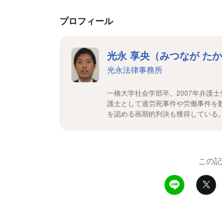
プロフィール
光永 享央（みつなが た
光永法律事務所
一橋大学社会学部卒。2007年弁護
護士として過労死事件や労働事件を
を認める画期的判決も獲得している
この記