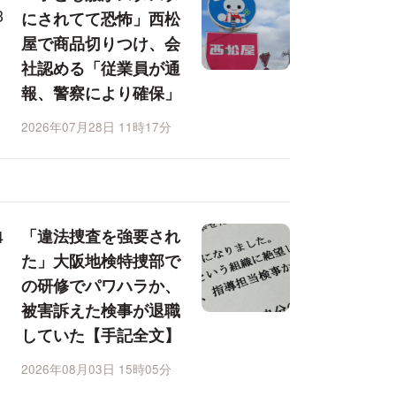
にされてて恐怖」西松
屋で商品切りつけ、会
社認める「従業員が通
報、警察により確保」
2026年07月28日 11時17分
「違法捜査を強要され
た」大阪地検特捜部で
の研修でパワハラか、
被害訴えた検事が退職
していた【手記全文】
2026年08月03日 15時05分