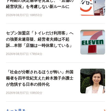
ト時給の決定基準を見直し、「店舗の
経営状況」を考慮しない新ルールに
2026年08月07日 18時53分
セブン加盟店「トイレだけ利用客」へ
の強要未遂容疑、経営者夫婦は不起
訴…本部「店舗は一時休業している」
2026年08月07日 17時04分
「社会が分断されるほうが怖い」外国
籍者を四半世紀支えた鈴木雅子弁護士
が危惧する日本の排外化
2026年08月07日 10時30分
もっと見る