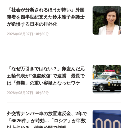
「社会が分断されるほうが怖い」外国
籍者を四半世紀支えた鈴木雅子弁護士
が危惧する日本の排外化
2026年08月07日 10時30分
「なぜ万引きではない？」卵盗んだ元
五輪代表が“強盗致傷”で逮捕 最長で
は「無期」の重い容疑となったワケ
2026年08月07日 10時22分
外交官ナンバー車の放置違反金、2年で
「6626件」が時効…「ロシア」が半数
以上占める 情報公開で判明