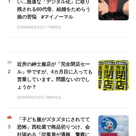
い…急速な「デジタル化」に取り
残される60代母、結婚をためらう
娘の苦悩 #マイノーマル
2026年08月04日 17時00分
近所の紳士服店が「完全閉店セー
ル」中ですが、4カ月目に入っても
営業しています。問題ないのでし
ょうか？
2026年08月02日 09時42分
「子ども服がズタズタにされてて
恐怖」西松屋で商品切りつけ、会
社認める「従業員が通報、警察に