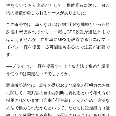
性を欠いており違法だとして、探偵業者に対し、44万
円の賠償が命じられるケースがありました。
この訴訟では、車がなければ移動困難な地域といった特
殊性も考慮されており、一概にGPS設置が違法とまで
はいえませんが、自動車にGPSを設置する行為はプラ
イバシー権を侵害する可能性もあるので注意が必要で
す。
──プライバシー権を侵害するような方法で集めた証拠
を使うのは問題ないのでしょうか。
民事訴訟法では、証拠の選択および証拠の証明力の評価
に関して、裁判官の自由な判断に委ねるという考え方が
採用されています（自由心証主義）。そのため、違法な
方法で集められたからといって、ただちに証拠能力（証
拠として使用できる資格）が否定されることはありませ