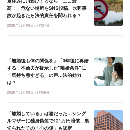
夏休みに川遊びするなら「ここ最
高！」危ない場所をSNS投稿、水難事
故が起きたら法的責任を問われる？
2026年08月09日 07時37分
「離婚後も体の関係を」「3年後に再婚
する」不倫夫が提示した"離婚条件"に
「気持ち悪すぎる」の声…法的効力
は？
2026年08月08日 08時59分
「離婚している」は嘘だった…シング
ルマザーに独身偽装で121万円賠償、裏
切られた子の「心の傷」も認定