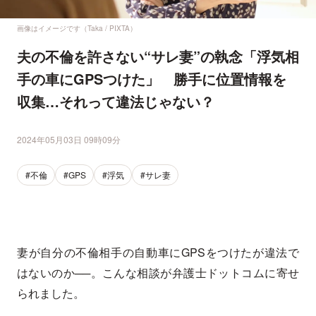
画像はイメージです（Taka / PIXTA）
夫の不倫を許さない“サレ妻”の執念「浮気相
手の車にGPSつけた」 勝手に位置情報を
収集…それって違法じゃない？
2024年05月03日 09時09分
#不倫
#GPS
#浮気
#サレ妻
妻が自分の不倫相手の自動車にGPSをつけたが違法で
はないのか──。こんな相談が弁護士ドットコムに寄せ
られました。