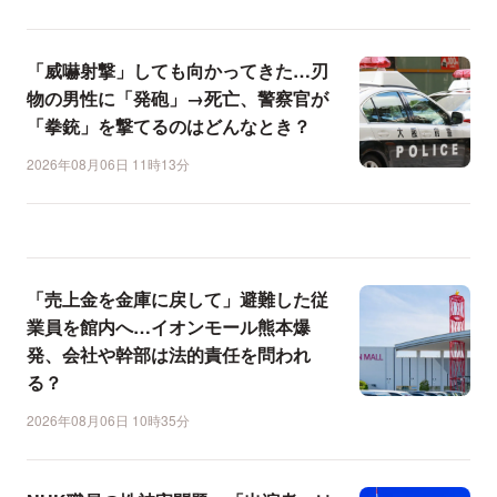
「威嚇射撃」しても向かってきた…刃
物の男性に「発砲」→死亡、警察官が
「拳銃」を撃てるのはどんなとき？
2026年08月06日 11時13分
「売上金を金庫に戻して」避難した従
業員を館内へ…イオンモール熊本爆
発、会社や幹部は法的責任を問われ
る？
2026年08月06日 10時35分