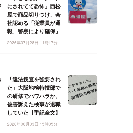
にされてて恐怖」西松
屋で商品切りつけ、会
社認める「従業員が通
報、警察により確保」
2026年07月28日 11時17分
「違法捜査を強要され
た」大阪地検特捜部で
の研修でパワハラか、
被害訴えた検事が退職
していた【手記全文】
2026年08月03日 15時05分