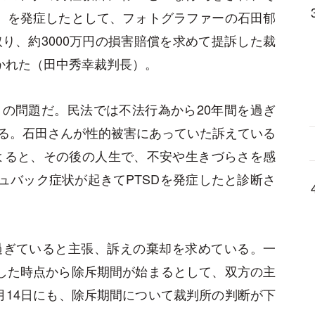
害）を発症したとして、フォトグラファーの石田郁
り、約3000万円の損害賠償を求めて提訴した裁
かれた（田中秀幸裁判長）。
の問題だ。民法では不法行為から20年間を過ぎ
る。石田さんが性的被害にあっていた訴えている
によると、その後の人生で、不安や生きづらさを感
シュバック症状が起きてPTSDを発症したと診断さ
過ぎていると主張、訴えの棄却を求めている。一
症した時点から除斥期間が始まるとして、双方の主
月14日にも、除斥期間について裁判所の判断が下