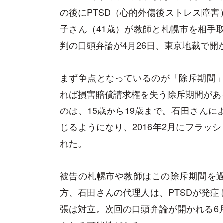
の後にPTSD（心的外傷後ストレス障
子さん（41歳）が教師と札幌市を相手取
判の口頭弁論が4月26日、東京地裁で開
まず争点となっているのが「除斥期間」
れば損害賠償請求権を失う除斥期間があ
のは、15歳から19歳まで。石田さん
じるようになり、2016年2月にフラッ
れた。
被告の札幌市や教師はこの除斥期間を
方、石田さんの代理人は、PTSDが発
張は対立。次回の口頭弁論が開かれる6