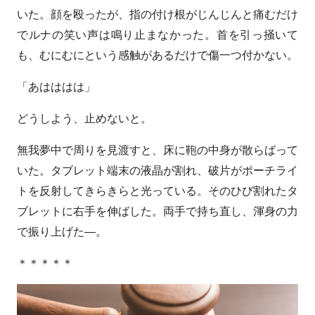
いた。顔を殴ったが、指の付け根がじんじんと痛むだけ
でルナの笑い声は鳴り止まなかった。首を引っ掻いて
も、むにむにという感触があるだけで傷一つ付かない。
「あはははは」
どうしよう、止めないと。
無我夢中で周りを見渡すと、床に鞄の中身が散らばって
いた。タブレット端末の液晶が割れ、破片がポーチライ
トを反射してきらきらと光っている。そのひび割れたタ
ブレットに右手を伸ばした。両手で持ち直し、渾身の力
で振り上げた―。
＊＊＊＊＊