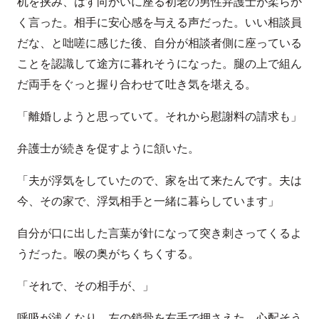
机を挟み、はす向かいに座る初老の男性弁護士が柔らか
く言った。相手に安心感を与える声だった。いい相談員
だな、と咄嗟に感じた後、自分が相談者側に座っている
ことを認識して途方に暮れそうになった。腿の上で組ん
だ両手をぐっと握り合わせて吐き気を堪える。
「離婚しようと思っていて。それから慰謝料の請求も」
弁護士が続きを促すように頷いた。
「夫が浮気をしていたので、家を出て来たんです。夫は
今、その家で、浮気相手と一緒に暮らしています」
自分が口に出した言葉が針になって突き刺さってくるよ
うだった。喉の奥がちくちくする。
「それで、その相手が、」
呼吸が浅くなり、左の鎖骨を右手で押さえた。心配そう