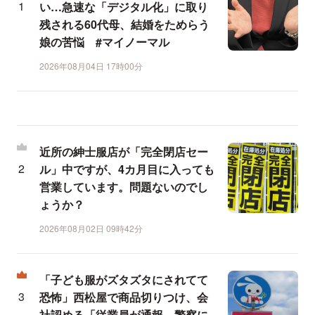
い…急速な「デジタル化」に取り
残される60代母、結婚をためらう
娘の苦悩 #マイノーマル
2026年08月04日 17時00分
近所の紳士服店が「完全閉店セー
ル」中ですが、4カ月目に入っても
営業しています。問題ないのでし
ょうか？
2026年08月02日 09時42分
「子ども服がズタズタにされてて
恐怖」西松屋で商品切りつけ、会
社認める「従業員が通報、警察に