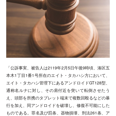
「公訴事実、被告人は2119年2月5日午後9時頃、湊区五
本木1丁目1番1号所在のエイト・タカハシ方において、
エイト・タカハシ管理下にあるアンドロイドGT128型、
通称名ルナに対し、その肩付近を突いて転倒させたう
え、頭部を所携のタブレット端末で複数回殴るなどの暴
行を加え、同アンドロイドを破壊し、修復不可能にした
ものである。罪名及び罰条、器物損壊、刑法261条、ア