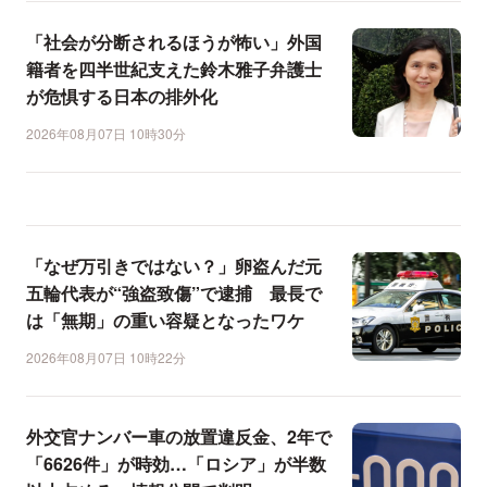
「社会が分断されるほうが怖い」外国
籍者を四半世紀支えた鈴木雅子弁護士
が危惧する日本の排外化
2026年08月07日 10時30分
「なぜ万引きではない？」卵盗んだ元
五輪代表が“強盗致傷”で逮捕 最長で
は「無期」の重い容疑となったワケ
2026年08月07日 10時22分
外交官ナンバー車の放置違反金、2年で
「6626件」が時効…「ロシア」が半数