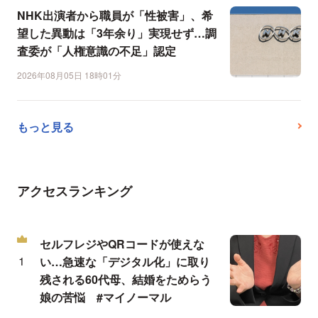
NHK出演者から職員が「性被害」、希
望した異動は「3年余り」実現せず…調
査委が「人権意識の不足」認定
2026年08月05日 18時01分
もっと見る
アクセスランキング
セルフレジやQRコードが使えな
い…急速な「デジタル化」に取り
残される60代母、結婚をためらう
娘の苦悩 #マイノーマル