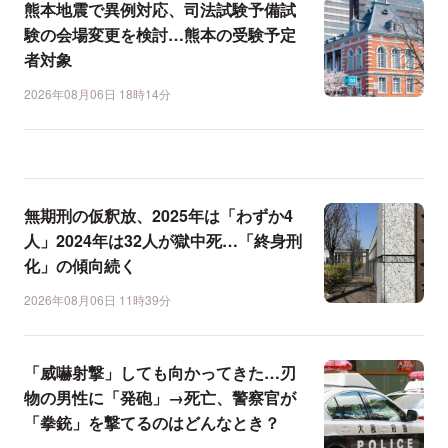
熊本地震で異例対応、司法試験予備試
験の会場変更を検討…熊本の受験予定
者対象
2026年08月06日 18時14分
無期刑の仮釈放、2025年は「わずか4
人」2024年は32人が獄中死…「終身刑
化」の傾向続く
2026年08月06日 11時39分
「威嚇射撃」しても向かってきた…刃
物の男性に「発砲」→死亡、警察官が
「拳銃」を撃てるのはどんなとき？