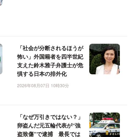
「社会が分断されるほうが
怖い」外国籍者を四半世紀
支えた鈴木雅子弁護士が危
惧する日本の排外化
2026年08月07日 10時30分
「なぜ万引きではない？」
卵盗んだ元五輪代表が“強
盗致傷”で逮捕 最長では