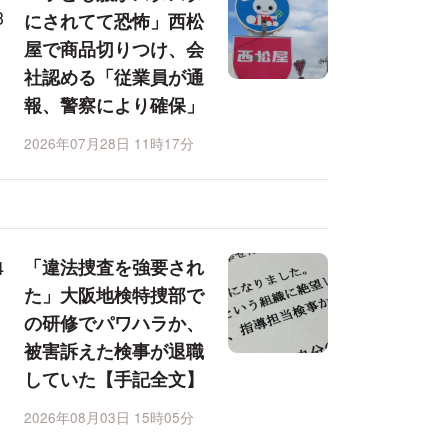
にされてて恐怖」西松
屋で商品切りつけ、会
社認める「従業員が通
報、警察により確保」
2026年07月28日 11時17分
「違法捜査を強要され
た」大阪地検特捜部で
の研修でパワハラか、
被害訴えた検事が退職
していた【手記全文】
2026年08月03日 15時05分