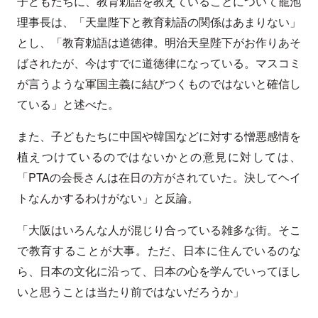
子どもたちに、教育勅語を教えていることについて籠池
理事長は、「天皇陛下と教育勅語の関係はあまりない」
とし、「教育勅語は道徳律。明治天皇陛下がお作りあそ
ばされたが、今はすでに道徳律になっている。マスコミ
が言うような軍国主義に結びつくものではないと確信し
ている」と述べた。
また、子どもたちに中国や韓国などに対する憎悪感情を
植えつけているのではないかとの意見に対しては、
「PTAの会長さんは在日の方がされていた。決してヘイ
トなんかするわけがない」と反論。
「大阪はいろんな人が混じり合っている雑多な街。そこ
で教育することが大事。ただ、日本に住んでいるのな
ら、日本の文化に沿って、日本の心を学んでいってほし
いと思うことは当たり前ではないだろうか」