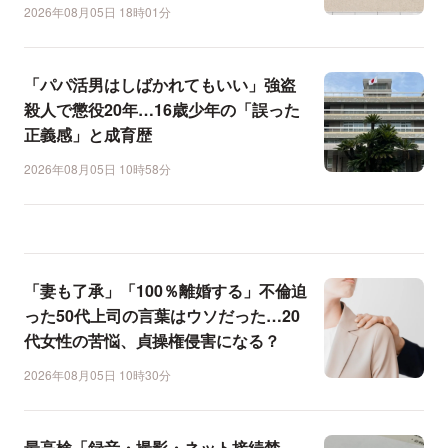
2026年08月05日 18時01分
「パパ活男はしばかれてもいい」強盗
殺人で懲役20年…16歳少年の「誤った
正義感」と成育歴
2026年08月05日 10時58分
「妻も了承」「100％離婚する」不倫迫
った50代上司の言葉はウソだった…20
代女性の苦悩、貞操権侵害になる？
2026年08月05日 10時30分
最高検「録音・撮影・ネット接続禁