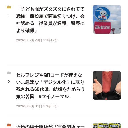
「子ども服がズタズタにされてて
恐怖」西松屋で商品切りつけ、会
社認める「従業員が通報、警察に
より確保」
2026年07月28日 11時17分
セルフレジやQRコードが使えな
い…急速な「デジタル化」に取り
残される60代母、結婚をためらう
娘の苦悩 #マイノーマル
2026年08月04日 17時00分
近所の紳士服店が「完全閉店セー