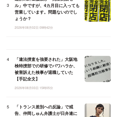
ル」中ですが、4カ月目に入っても
営業しています。問題ないのでし
ょうか？
2026年08月02日 09時42分
「違法捜査を強要された」大阪地
検特捜部での研修でパワハラか、
被害訴えた検事が退職していた
【手記全文】
2026年08月03日 15時05分
「トランス差別への反論」で戒
告、仲岡しゅん弁護士が日弁連に