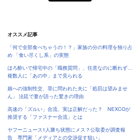
オススメ記事
「何で全部食べちゃうの！？」家族の分の料理を独り占
め 「食い尽くし系」の実態
ほろ酔いで帰宅中の「職務質問」、任意なのに断れず…
複数人に「あの中」まで見られる
娘への強制性交、罪に問われた夫に「処罰は望みませ
ん」 法廷で妻が語った驚きの理由
高速の「ズルい」合流、実は正解だった？ NEXCOが
推奨する「ファスナー合流」とは
ヤフーニュース1人勝ち状態にメス？公取委が調査報
告 専門家「メディアとの交渉促す狙い」