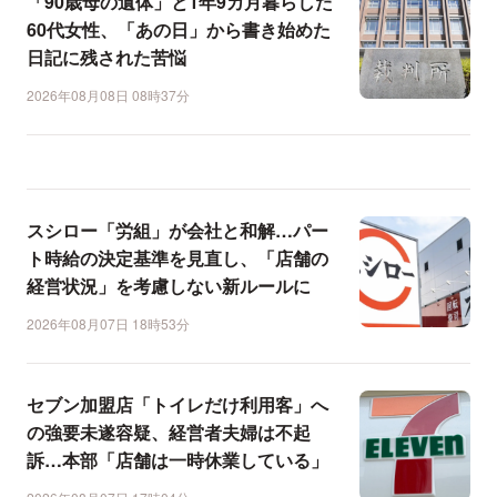
「90歳母の遺体」と1年9カ月暮らした
60代女性、「あの日」から書き始めた
日記に残された苦悩
2026年08月08日 08時37分
スシロー「労組」が会社と和解…パー
ト時給の決定基準を見直し、「店舗の
経営状況」を考慮しない新ルールに
2026年08月07日 18時53分
セブン加盟店「トイレだけ利用客」へ
の強要未遂容疑、経営者夫婦は不起
訴…本部「店舗は一時休業している」