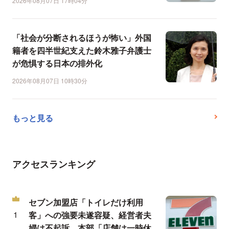
2026年08月07日 17時04分
「社会が分断されるほうが怖い」外国
籍者を四半世紀支えた鈴木雅子弁護士
が危惧する日本の排外化
2026年08月07日 10時30分
もっと見る
アクセスランキング
セブン加盟店「トイレだけ利用
客」への強要未遂容疑、経営者夫
婦は不起訴…本部「店舗は一時休