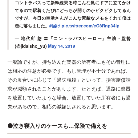
コントラバスって新幹線乗る時こんな風にドアに立てかけ
てるので駅着くたびにどっちが開くのかビクビクしてるん
ですが、今日の車掌さんがこんな素敵なメモをくれて僕は
恋に落ちました。
#届け
pic.twitter.com/eO8Rnp34ip
— 地代所 悠 〓「コントラバスヒーロー」主演・監督
(@jidaisho_yu)
May 14, 2019
一般論ですが、持ち込んだ楽器の所有者にもその管理に
は相応の注意が必要です。もし管理が不十分であれば、
その度合いに応じて「過失相殺」といって、損害賠償請
求が減額されることがあります。たとえば、通路に楽器
を放置していたような場合、放置していた所有者にも過
失があるので、相応の減額はされると思います。
⚫️泣き寝入りのケースも…保険で備えを