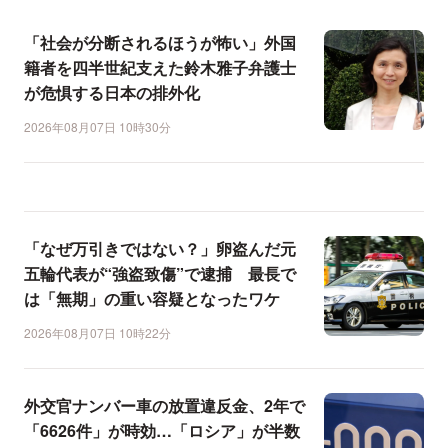
「社会が分断されるほうが怖い」外国
籍者を四半世紀支えた鈴木雅子弁護士
が危惧する日本の排外化
2026年08月07日 10時30分
「なぜ万引きではない？」卵盗んだ元
五輪代表が“強盗致傷”で逮捕 最長で
は「無期」の重い容疑となったワケ
2026年08月07日 10時22分
外交官ナンバー車の放置違反金、2年で
「6626件」が時効…「ロシア」が半数