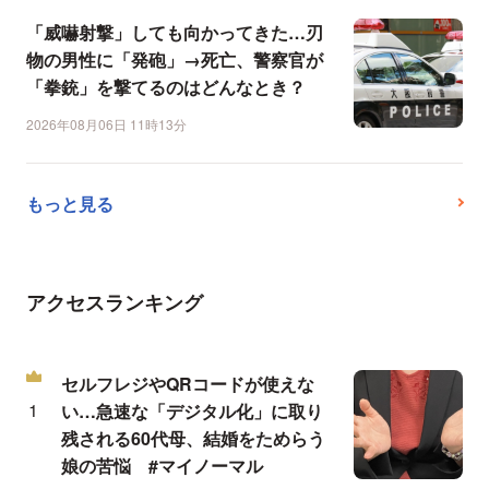
「威嚇射撃」しても向かってきた…刃
物の男性に「発砲」→死亡、警察官が
「拳銃」を撃てるのはどんなとき？
2026年08月06日 11時13分
もっと見る
アクセスランキング
セルフレジやQRコードが使えな
い…急速な「デジタル化」に取り
残される60代母、結婚をためらう
娘の苦悩 #マイノーマル