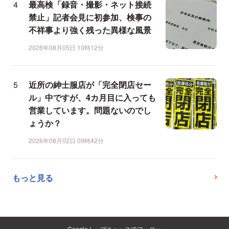
最高検「録音・撮影・ネット接続
禁止」記者会見に初参加、検事の
不祥事より強く残った異様な風景
2026年08月05日 10時12分
近所の紳士服店が「完全閉店セー
ル」中ですが、4カ月目に入っても
営業しています。問題ないのでし
ょうか？
2026年08月02日 09時42分
もっと見る
Googleトップニュースでフォロー