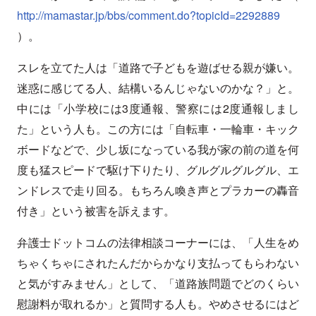
http://mamastar.jp/bbs/comment.do?topicId=2292889
）。
スレを立てた人は「道路で子どもを遊ばせる親が嫌い。
迷惑に感じてる人、結構いるんじゃないのかな？」と。
中には「小学校には3度通報、警察には2度通報しまし
た」という人も。この方には「自転車・一輪車・キック
ボードなどで、少し坂になっている我が家の前の道を何
度も猛スピードで駆け下りたり、グルグルグルグル、エ
ンドレスで走り回る。もちろん喚き声とプラカーの轟音
付き」という被害を訴えます。
弁護士ドットコムの法律相談コーナーには、「人生をめ
ちゃくちゃにされたんだからかなり支払ってもらわない
と気がすみません」として、「道路族問題でどのくらい
慰謝料が取れるか」と質問する人も。やめさせるにはど