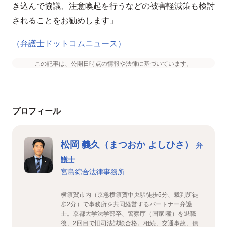
き込んで協議、注意喚起を行うなどの被害軽減策も検討
されることをお勧めします」
（弁護士ドットコムニュース）
この記事は、公開日時点の情報や法律に基づいています。
プロフィール
松岡 義久（まつおか よしひさ）
弁
護士
宮島綜合法律事務所
横須賀市内（京急横須賀中央駅徒歩5分、裁判所徒
歩2分）で事務所を共同経営するパートナー弁護
士。京都大学法学部卒、警察庁（国家Ⅰ種）を退職
後、2回目で旧司法試験合格。相続、交通事故、債