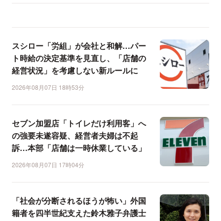
スシロー「労組」が会社と和解…パー
ト時給の決定基準を見直し、「店舗の
経営状況」を考慮しない新ルールに
2026年08月07日 18時53分
セブン加盟店「トイレだけ利用客」へ
の強要未遂容疑、経営者夫婦は不起
訴…本部「店舗は一時休業している」
2026年08月07日 17時04分
「社会が分断されるほうが怖い」外国
籍者を四半世紀支えた鈴木雅子弁護士