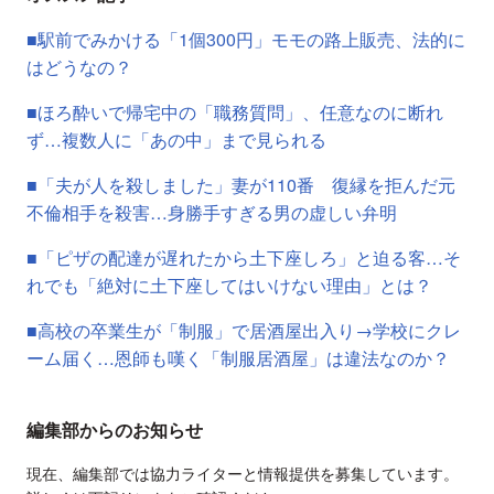
■駅前でみかける「1個300円」モモの路上販売、法的に
はどうなの？
■ほろ酔いで帰宅中の「職務質問」、任意なのに断れ
ず…複数人に「あの中」まで見られる
■「夫が人を殺しました」妻が110番 復縁を拒んだ元
不倫相手を殺害…身勝手すぎる男の虚しい弁明
■「ピザの配達が遅れたから土下座しろ」と迫る客…そ
れでも「絶対に土下座してはいけない理由」とは？
■高校の卒業生が「制服」で居酒屋出入り→学校にクレ
ーム届く…恩師も嘆く「制服居酒屋」は違法なのか？
編集部からのお知らせ
現在、編集部では協力ライターと情報提供を募集しています。