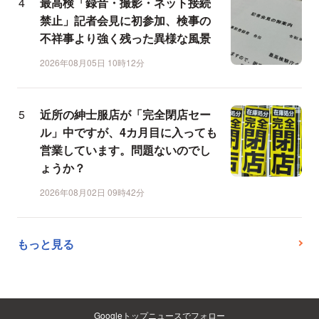
最高検「録音・撮影・ネット接続
禁止」記者会見に初参加、検事の
不祥事より強く残った異様な風景
2026年08月05日 10時12分
近所の紳士服店が「完全閉店セー
ル」中ですが、4カ月目に入っても
営業しています。問題ないのでし
ょうか？
2026年08月02日 09時42分
もっと見る
Googleトップニュースでフォロー