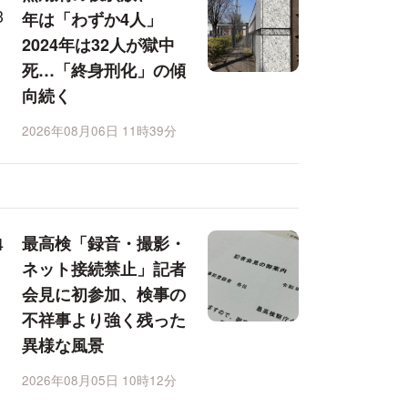
年は「わずか4人」
2024年は32人が獄中
死…「終身刑化」の傾
向続く
2026年08月06日 11時39分
最高検「録音・撮影・
ネット接続禁止」記者
会見に初参加、検事の
不祥事より強く残った
異様な風景
2026年08月05日 10時12分