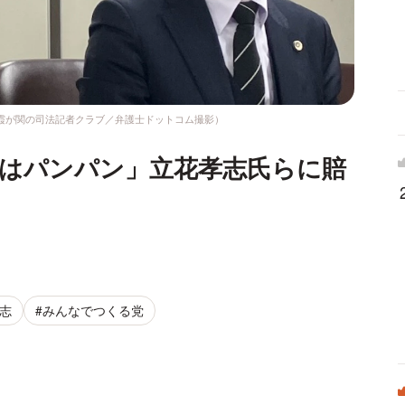
京・霞が関の司法記者クラブ／弁護士ドットコム撮影）
業はパンパン」立花孝志氏らに賠
孝志
#みんなでつくる党