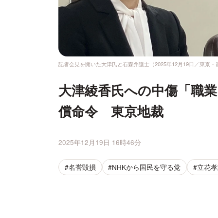
記者会見を開いた大津氏と石森弁護士（2025年12月19日／東
大津綾香氏への中傷「職
償命令 東京地裁
2025年12月19日 16時46分
#名誉毀損
#NHKから国民を守る党
#立花