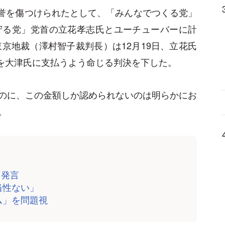
、名誉を傷つけられたとして、「みんなでつくる党」
守る党」党首の立花孝志氏とユーチューバーに計
東京地裁（澤村智子裁判長）は12月19日、立花氏
）を大津氏に支払うよう命じる判決を下した。
のに、この金額しか認められないのは明らかにお
。
と発言
当性ない」
ム」を問題視