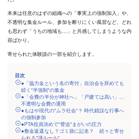
本来は任意のはずの組織への「事実上の強制加入」や、
不透明な集金ルール、参加を断りにくい風習など、どれ
も思わず「うちの地域も…」と共感してしまうような内
容ばかり。
寄せられた体験談の一部を紹介します。
目次
●「協力金という名の寄付」自治会を辞めても
続く"半強制"の集金
●「会費の半分が神社へ」「戸建ては高い」…
不透明な会費の運用
●もはや現代の"ムラ社会"？ 時代錯誤な行事へ
の強制参加
●PTA役員決めで"脅迫"まがいの圧力
●敷金返還なし？ゴミ袋に記名？ 続々と寄せ
られる"謎ルール"