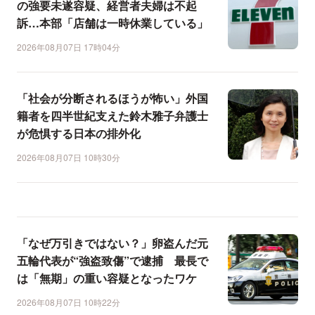
の強要未遂容疑、経営者夫婦は不起
訴…本部「店舗は一時休業している」
2026年08月07日 17時04分
「社会が分断されるほうが怖い」外国
籍者を四半世紀支えた鈴木雅子弁護士
が危惧する日本の排外化
2026年08月07日 10時30分
「なぜ万引きではない？」卵盗んだ元
五輪代表が“強盗致傷”で逮捕 最長で
は「無期」の重い容疑となったワケ
2026年08月07日 10時22分