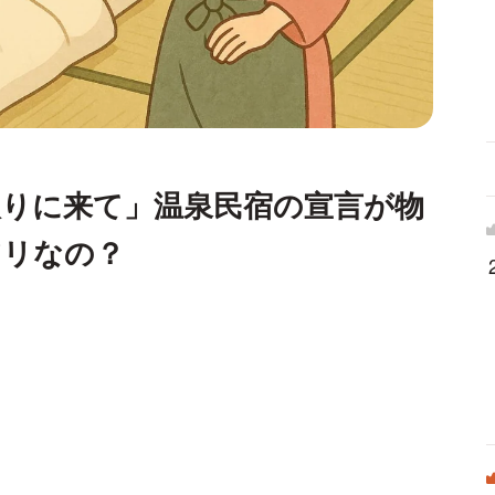
取りに来て」温泉民宿の宣言が物
アリなの？