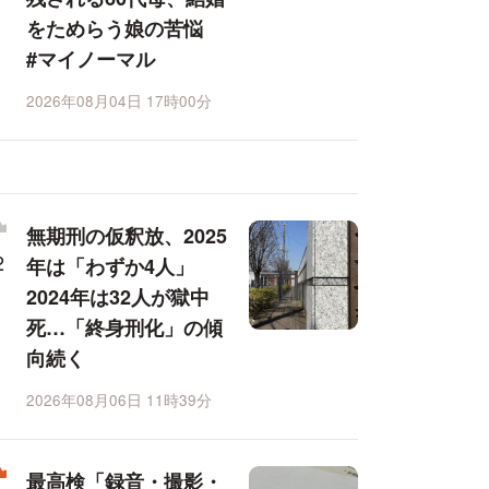
をためらう娘の苦悩
#マイノーマル
2026年08月04日 17時00分
無期刑の仮釈放、2025
年は「わずか4人」
2024年は32人が獄中
死…「終身刑化」の傾
向続く
2026年08月06日 11時39分
最高検「録音・撮影・