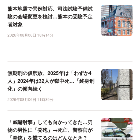
熊本地震で異例対応、司法試験予備試
験の会場変更を検討…熊本の受験予定
者対象
2026年08月06日 18時14分
無期刑の仮釈放、2025年は「わずか4
人」2024年は32人が獄中死…「終身刑
化」の傾向続く
2026年08月06日 11時39分
「威嚇射撃」しても向かってきた…刃
物の男性に「発砲」→死亡、警察官が
「拳銃」を撃てるのはどんなとき？