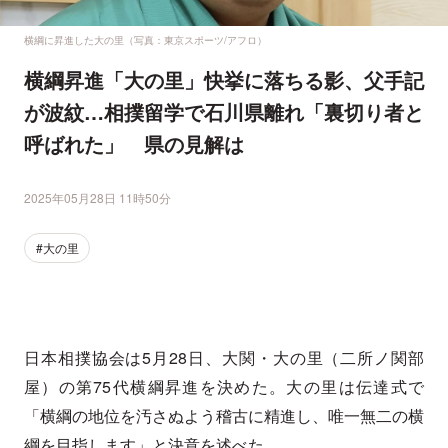
横綱に昇進した大の里（写真：東京スポーツ/アフロ）
横綱昇進「大の里」快挙に落ちる影、父手記
が波紋…相撲留学で石川県離れ「裏切り者と
呼ばれた」 県の見解は
2025年05月28日 11時50分
#大の里
日本相撲協会は5月28日、大関・大の里（二所ノ関部
屋）の第75代横綱昇進を決めた。大の里は伝達式で
「横綱の地位を汚さぬよう稽古に精進し、唯一無二の横
綱を目指します」と決意を述べた。