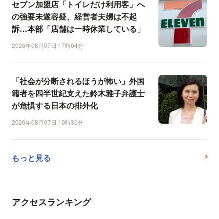
セブン加盟店「トイレだけ利用客」へ
の強要未遂容疑、経営者夫婦は不起
訴…本部「店舗は一時休業している」
2026年08月07日 17時04分
「社会が分断されるほうが怖い」外国
籍者を四半世紀支えた鈴木雅子弁護士
が危惧する日本の排外化
2026年08月07日 10時30分
もっと見る
アクセスランキング