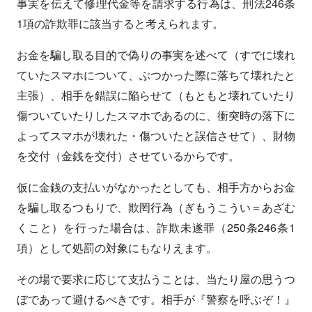
事実を伝えて修理代金等を請求する行為は、刑法246条
1項の詐欺罪に該当すると考えられます。
お金を騙し取る目的で偽りの事実を述べて（すでに壊れ
ていたスマホについて、ぶつかった際に落ちて壊れたと
主張）、相手を錯誤に陥らせて（もともと壊れていたり
傷ついていたりしたスマホであるのに、衝突時の落下に
よってスマホが壊れた・傷ついたと誤信させて）、財物
を交付（金銭を交付）させているからです。
仮に金銭の支払いがなかったとしても、相手方からお金
を騙し取るつもりで、欺罔行為（ぎもうこうい＝あざむ
くこと）を行った場合は、詐欺未遂罪（250条246条1
項）として処罰の対象にもなりえます。
その場で要求に応じて支払うことは、当たり屋の思うつ
ぼであって避けるべきです。相手が『警察を呼ぶぞ！』