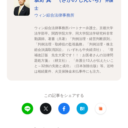
弁護
士
ウィン綜合法律事務所
ウィン綜合法律事務所パートナー弁護士。京都大学
法学部卒。関西学院大学、同大学院法学研究科非常
勤講師。著書（共著）「判例法理・経営判断原則」
「判例法理・取締役の監視義務」「判例法理・株主
総会決議取消訴訟」（いずれも中央経済社）、「増
補改訂版 先生大変です！！：お医者さんの法律問
題処方箋」（耕文社）、「弁護士13人が伝えたいこ
と～32例の失敗と成功」（日本加除出版）等。近時
は相続案件、火災保険金未払事件にも注力。
この記事をシェアする