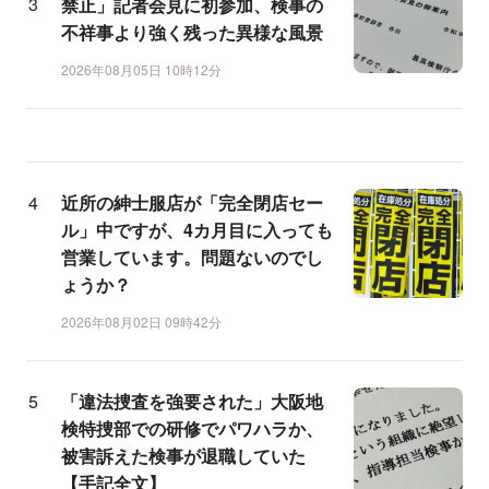
禁止」記者会見に初参加、検事の
不祥事より強く残った異様な風景
2026年08月05日 10時12分
近所の紳士服店が「完全閉店セー
ル」中ですが、4カ月目に入っても
営業しています。問題ないのでし
ょうか？
2026年08月02日 09時42分
「違法捜査を強要された」大阪地
検特捜部での研修でパワハラか、
被害訴えた検事が退職していた
【手記全文】