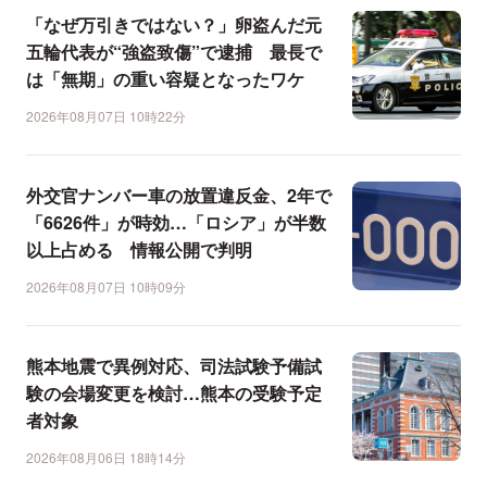
「なぜ万引きではない？」卵盗んだ元
五輪代表が“強盗致傷”で逮捕 最長で
は「無期」の重い容疑となったワケ
2026年08月07日 10時22分
外交官ナンバー車の放置違反金、2年で
「6626件」が時効…「ロシア」が半数
以上占める 情報公開で判明
2026年08月07日 10時09分
熊本地震で異例対応、司法試験予備試
験の会場変更を検討…熊本の受験予定
者対象
2026年08月06日 18時14分