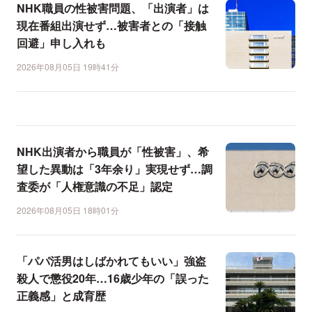
NHK職員の性被害問題、「出演者」は
現在番組出演せず…被害者との「接触
回避」申し入れも
2026年08月05日 19時41分
NHK出演者から職員が「性被害」、希
望した異動は「3年余り」実現せず…調
査委が「人権意識の不足」認定
2026年08月05日 18時01分
「パパ活男はしばかれてもいい」強盗
殺人で懲役20年…16歳少年の「誤った
正義感」と成育歴