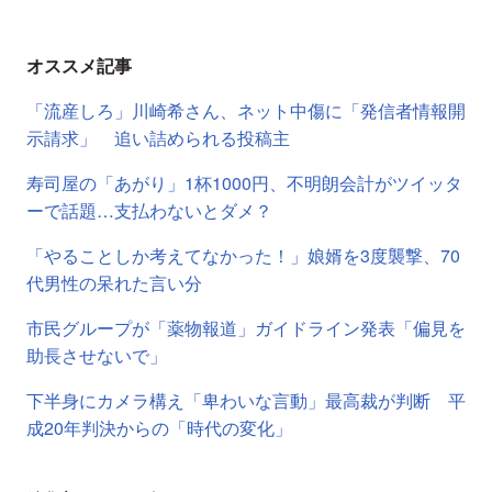
オススメ記事
「流産しろ」川崎希さん、ネット中傷に「発信者情報開
示請求」 追い詰められる投稿主
寿司屋の「あがり」1杯1000円、不明朗会計がツイッタ
ーで話題…支払わないとダメ？
「やることしか考えてなかった！」娘婿を3度襲撃、70
代男性の呆れた言い分
市民グループが「薬物報道」ガイドライン発表「偏見を
助長させないで」
下半身にカメラ構え「卑わいな言動」最高裁が判断 平
成20年判決からの「時代の変化」