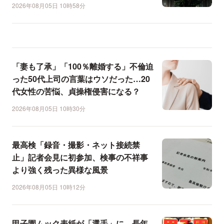
2026年08月05日 10時58分
「妻も了承」「100％離婚する」不倫迫
った50代上司の言葉はウソだった…20
代女性の苦悩、貞操権侵害になる？
2026年08月05日 10時30分
最高検「録音・撮影・ネット接続禁
止」記者会見に初参加、検事の不祥事
より強く残った異様な風景
2026年08月05日 10時12分
甲子園ムック表紙が「選手」に…長年