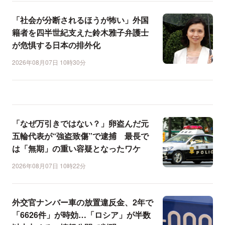
「社会が分断されるほうが怖い」外国
籍者を四半世紀支えた鈴木雅子弁護士
が危惧する日本の排外化
2026年08月07日 10時30分
「なぜ万引きではない？」卵盗んだ元
五輪代表が“強盗致傷”で逮捕 最長で
は「無期」の重い容疑となったワケ
2026年08月07日 10時22分
外交官ナンバー車の放置違反金、2年で
「6626件」が時効…「ロシア」が半数