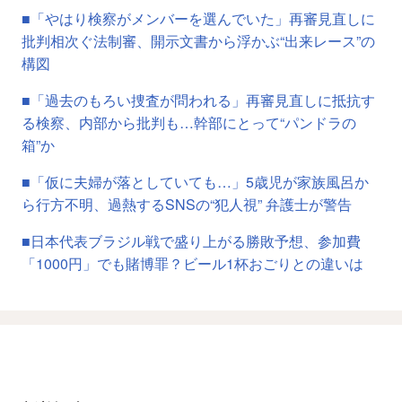
■「やはり検察がメンバーを選んでいた」再審見直しに
批判相次ぐ法制審、開示文書から浮かぶ“出来レース”の
構図
■「過去のもろい捜査が問われる」再審見直しに抵抗す
る検察、内部から批判も…幹部にとって“パンドラの
箱”か
■「仮に夫婦が落としていても…」5歳児が家族風呂か
ら行方不明、過熱するSNSの“犯人視” 弁護士が警告
■日本代表ブラジル戦で盛り上がる勝敗予想、参加費
「1000円」でも賭博罪？ビール1杯おごりとの違いは