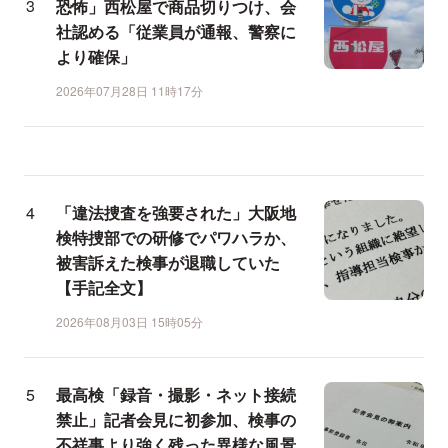
恐怖」西松屋で商品切りつけ、会
社認める「従業員が通報、警察に
より確保」
2026年07月28日 11時17分
「違法捜査を強要された」大阪地
検特捜部での研修でパワハラか、
被害訴えた検事が退職していた
【手記全文】
2026年08月03日 15時05分
最高検「録音・撮影・ネット接続
禁止」記者会見に初参加、検事の
不祥事より強く残った異様な風景