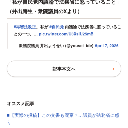
「私が自民党内議論で法務省に怒っていること」
（井出庸生・衆院議員のXより）
#再審法改正
。私が
#自民党
内議論で法務省に怒っているこ
との一つ。…
pic.twitter.com/U3XsIU25mB
— 衆議院議員 井出ようせい (@yousei_ide)
April 7, 2026
記事本文へ
オススメ記事
■【実際の投稿】この文書も廃棄？…議員が法務省に怒
り