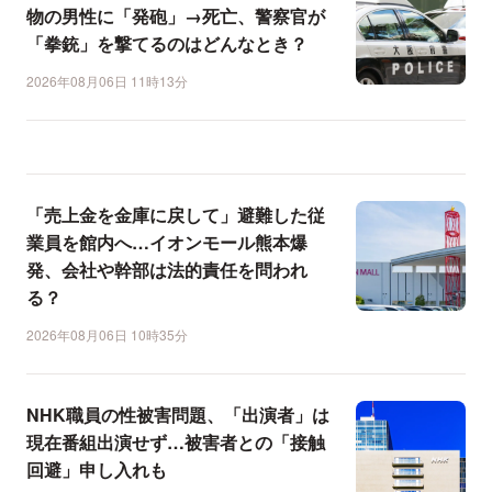
物の男性に「発砲」→死亡、警察官が
「拳銃」を撃てるのはどんなとき？
2026年08月06日 11時13分
「売上金を金庫に戻して」避難した従
業員を館内へ…イオンモール熊本爆
発、会社や幹部は法的責任を問われ
る？
2026年08月06日 10時35分
NHK職員の性被害問題、「出演者」は
現在番組出演せず…被害者との「接触
回避」申し入れも