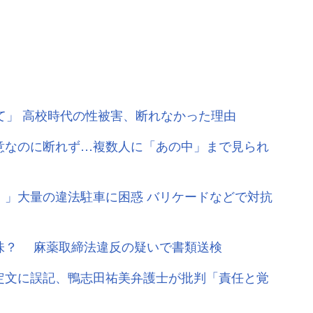
て」 高校時代の性被害、断れなかった理由
意なのに断れず…複数人に「あの中」まで見られ
！」大量の違法駐車に困惑 バリケードなどで対抗
味？ 麻薬取締法違反の疑いで書類送検
定文に誤記、鴨志田祐美弁護士が批判「責任と覚