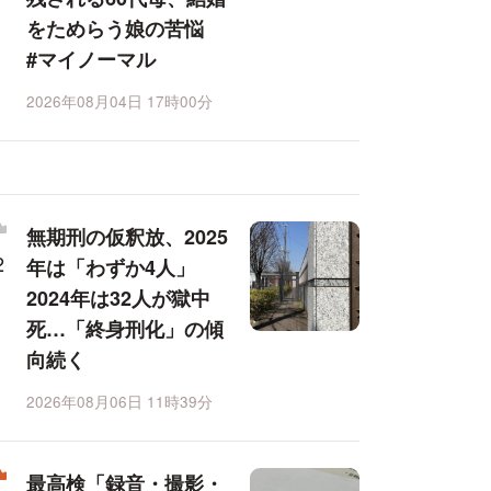
をためらう娘の苦悩
#マイノーマル
2026年08月04日 17時00分
無期刑の仮釈放、2025
年は「わずか4人」
2024年は32人が獄中
死…「終身刑化」の傾
向続く
2026年08月06日 11時39分
最高検「録音・撮影・