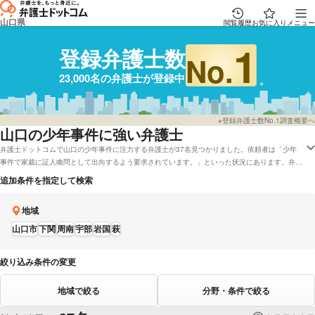
山口県
閲覧履歴
お気に入り
メニュー
1
登録弁護士数
No.
23,000名の弁護士が登録中
※登録弁護士数No.1調査概要へ
山口
の少年事件に強い弁護士
弁護士ドットコムで山口の少年事件に注力する弁護士が37名見つかりました。依頼者は「少年
事件で家裁に証人喚問として出向するよう要求されています。」といった状況にあります。弁護
士ドットコムでは弁護士費用などの相談を電話でも対応している弁護士や着手金無料で受付して
追加条件を指定して検索
いる山口の弁護士など、色々な希望の条件で弁護士を比較することができます。例えば「口コミ
の評価が高い少年事件で強い弁護士や弁護士の選び方はほとんど調査したけれど、山口周辺の法
地域
律事務所の弁護士を料金で検討したい」などのニーズにも応えることができます。弁護士の中に
は「豊富な経験を生かして、迅速に解決していきます。」とおっしゃる方もいます。少年事件で
山口市
下関
周南
宇部
岩国
萩
課題を抱えている方は資格や能力などの条件を踏まえて、条件に沿う弁護士に相談をしてみてく
ださい。
絞り込み条件の変更
地域で絞る
分野・条件で絞る