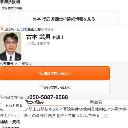
事務所設備
完全個室で相談
舛本 行広 弁護士の詳細情報を見る
山口県
山口市
新山口駅
徒歩5分
古本 武男
弁護士
小郡法律事務所
少年事件
のご相談は
下記のリンクからお問い合わせください。
電話で問い合わせ
Webで問い合わせ
050-5887-8588
電話で問い合わせ
弁護士の強み
料金表
もっと見る
視覚的に省略されている要素を
弁護士歴18年／新山口駅徒歩5分／否認事件や裁判員裁判などの重大事
件も担当し、多くの事件に熱意を持って取り組んで来ました
経験・資格
冤罪弁護経験