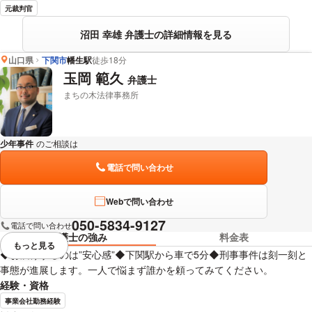
元裁判官
沼田 幸雄 弁護士の詳細情報を見る
山口県
下関市
幡生駅
徒歩18分
玉岡 範久
弁護士
まちの木法律事務所
少年事件
のご相談は
下記のリンクからお問い合わせください。
電話で問い合わせ
Webで問い合わせ
050-5834-9127
電話で問い合わせ
弁護士の強み
料金表
もっと見る
視覚的に省略されている要素を
◆お届けするのは”安心感”◆下関駅から車で5分◆刑事事件は刻一刻と
事態が進展します。一人で悩まず誰かを頼ってみてください。
経験・資格
事業会社勤務経験