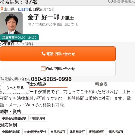
37名
検索結果：
会員優先表示
山口県
山口市
山口駅
徒歩12分
金子 好一郎
弁護士
虎ノ門法律経済事務所山口支店
現在営業中
00:00 - 24:00
少年事件
のご相談は
下記のリンクからお問い合わせください。
電話で問い合わせ
Webで問い合わせ
050-5285-0996
電話で問い合わせ
弁護士の強み
料金表
もっと見る
視覚的に省略されている要素を
刑事事件はスピードが重要です。前もってご予約いただければ、土日・
夜間でも法律相談が可能ですので、相談時間は柔軟に対応します。電
話・メール・Webでの相談も可能。
経験・資格
事業会社勤務経験
IT国家資格
対応体制
全国出張対応
24時間予約受付
当日相談可
休日相談可
夜間相談可
電話相談可