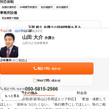
対応体制
全国出張対応
24時間予約受付
当日相談可
休日相談可
事務所設備
完全個室で相談
玉岡 範久 弁護士の詳細情報を見る
山口県
山口市
山口駅
徒歩2分
山田 大介
弁護士
山田大介法律事務所
少年事件
のご相談は
下記のリンクからお問い合わせください。
電話で問い合わせ
Webで問い合わせ
050-5815-2566
電話で問い合わせ
弁護士の強み
料金表
もっと見る
視覚的に省略されている要素を
【山口市内/宇部/防府/萩等山口市周辺エリア対応】 「釈放・保釈して
ほしい」「前科をつけたくない」「執行猶予にしてほしい」等のご相