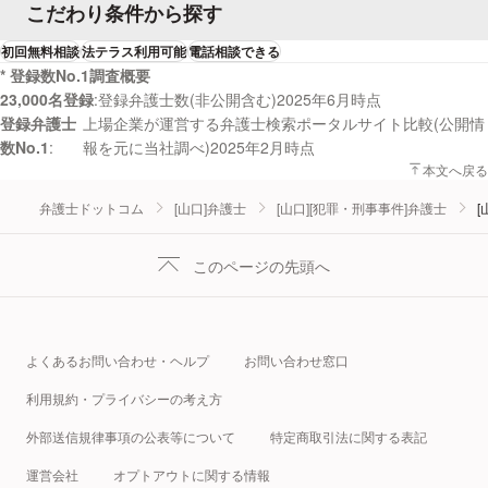
こだわり条件から探す
初回無料相談
法テラス利用可能
電話相談できる
* 登録数No.1調査概要
23,000名登録
登録弁護士数(非公開含む)2025年6月時点
登録弁護士
上場企業が運営する弁護士検索ポータルサイト比較(公開情
数No.1
報を元に当社調べ)2025年2月時点
本文へ戻る
弁護士ドットコム
[山口]弁護士
[山口][犯罪・刑事事件]弁護士
[
このページの先頭へ
よくあるお問い合わせ・ヘルプ
お問い合わせ窓口
利用規約・プライバシーの考え方
外部送信規律事項の公表等について
特定商取引法に関する表記
運営会社
オプトアウトに関する情報