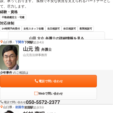
談、承っております。 孤独で不安な状況を支えられるパートナーとし
て、尽力します。
経験・資格
不動産鑑定士・宅建
対応体制
24時間予約受付
女性スタッフ在籍
当日相談可
休日相談可
夜間相談可
山田 大介 弁護士の詳細情報を見る
山口県
下関市
下関駅
徒歩4分
山元 浩
弁護士
山元浩法律事務所
少年事件
のご相談は
下記のリンクからお問い合わせください。
電話で問い合わせ
Webで問い合わせ
050-5572-2377
電話で問い合わせ
山口県
岩国市
岩国駅
徒歩3分