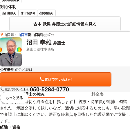
対応体制
当日相談可
休日相談可
夜間相談可
古本 武男 弁護士の詳細情報を見る
山口県
山口市
新山口駅
徒歩7分
沼田 幸雄
弁護士
新山口法律事務所
少年事件
のご相談は
下記のリンクからお問い合わせください。
電話で問い合わせ
050-5284-0770
電話で問い合わせ
弁護士の強み
料金表
もっと見る
視覚的に省略されている要素を
【元裁判官・適切な終着点を目指します】 親族・従業員が逮捕・勾留
された、示談交渉して欲しいなど、適切に対応するためにも、早い段階
で弁護士に相談ください。適正な終着点を目指した弁護活動でご支援し
ます。
経験・資格