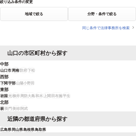
絞り込み条件の変更
地域で絞る
分野・条件で絞る
同じ条件で法律事務所を検索
山口の市区町村から探す
中部
山口市
周南
防府
下松
西部
下関
宇部
山陽小野田
東部
岩国
光
柳井
周防大島
和木
上関
田布施
平生
北部
萩
長門
美祢
阿武
近隣の都道府県から探す
広島県
岡山県
島根県
鳥取県