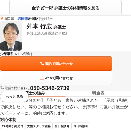
金子 好一郎 弁護士の詳細情報を見る
山口県
岩国市
岩国駅
徒歩16分
舛本 行広
弁護士
弁護士法人森重法律事務所
少年事件
のご相談は
下記のリンクからお問い合わせください。
電話で問い合わせ
Webで問い合わせ
050-5346-2739
電話で問い合わせ
弁護士の強み
料金表
もっと見る
視覚的に省略されている要素を
【初回相談４５分無料】「子ども、家族が逮捕された」「示談（和解）
で解決したい」等のご相談お任せください。 刑事事件に強い弁護士が
スピーディーに、的確に対応します。
対応体制
24時間予約受付
女性スタッフ在籍
当日相談可
休日相談可