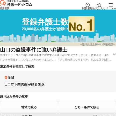
山口県
閲覧履歴
お気に入り
メニュー
1
登録弁護士数
No.
23,000名の弁護士が登録中
※登録弁護士数No.1調査概要へ
山口
の盗撮事件に強い弁護士
弁護士ドットコムで山口の盗撮事件に注力する弁護士が37名見つかりました。依頼者は「弟が
パンチラ盗撮をしていることがわかりました。」「少し前の話になりますが、とある店で女性の
スカート内を盗撮をしてしまいました。」などの状況にあります。弁護士ドットコムでは弁護士
追加条件を指定して検索
費用面を考慮して法テラスを応対している弁護士や山口で初回相談を無料で受付してくれる弁護
士など、色々な条件で調べることができます。例として「レビューが高い盗撮事件が専門の弁護
地域
士や弁護士の選び方は調査したけれど、山口周辺の法律事務所の弁護士を料金で比較したい」な
どのニーズにも応えることができます。弁護士の中には「家族が逮捕されたという方は遠慮なく
山口市
下関
周南
宇部
岩国
萩
ご相談ください。」とおっしゃる方もおります。盗撮事件でお困りの方は本サイトに登録する弁
護士22,835人から、能力や男性・女性などの性別などの希望を踏まえて、希望に適した弁護士
絞り込み条件の変更
に一度相談をしてみることもご検討ください。
地域で絞る
分野・条件で絞る