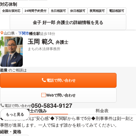
対応体制
全国出張対応
24時間予約受付
当日相談可
休日相談可
夜間相談可
電話相談可
金子 好一郎 弁護士の詳細情報を見る
山口県
下関市
幡生駅
徒歩18分
玉岡 範久
弁護士
まちの木法律事務所
盗撮
のご相談は
下記のリンクからお問い合わせください。
電話で問い合わせ
Webで問い合わせ
050-5834-9127
電話で問い合わせ
弁護士の強み
料金表
もっと見る
視覚的に省略されている要素を
◆お届けするのは”安心感”◆下関駅から車で5分◆刑事事件は刻一刻と
事態が進展します。一人で悩まず誰かを頼ってみてください。
経験・資格