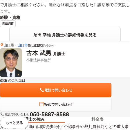
で弁護士に相談ください。適正な終着点を目指した弁護活動でご支援し
ます。
経験・資格
元裁判官
沼田 幸雄 弁護士の詳細情報を見る
山口県
山口市
新山口駅
徒歩5分
古本 武男
弁護士
小郡法律事務所
盗撮
のご相談は
下記のリンクからお問い合わせください。
電話で問い合わせ
Webで問い合わせ
050-5887-8588
電話で問い合わせ
弁護士の強み
料金表
もっと見る
視覚的に省略されている要素を
弁護士歴18年／新山口駅徒歩5分／否認事件や裁判員裁判などの重大事