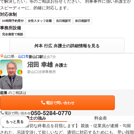
で解決したい」等のご相談お任せください。 刑事事件に強い弁護士が
スピーディーに、的確に対応します。
対応体制
24時間予約受付
女性スタッフ在籍
当日相談可
休日相談可
事務所設備
完全個室で相談
舛本 行広 弁護士の詳細情報を見る
山口県
山口市
新山口駅
徒歩7分
沼田 幸雄
弁護士
新山口法律事務所
盗撮
のご相談は
下記のリンクからお問い合わせください。
電話で問い合わせ
050-5284-0770
電話で問い合わせ
弁護士の強み
料金表
もっと見る
視覚的に省略されている要素を
【元裁判官・適切な終着点を目指します】 親族・従業員が逮捕・勾留
された、示談交渉して欲しいなど、適切に対応するためにも、早い段階