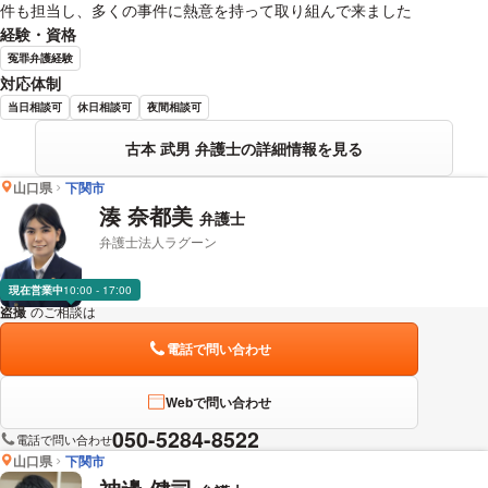
件も担当し、多くの事件に熱意を持って取り組んで来ました
経験・資格
冤罪弁護経験
対応体制
当日相談可
休日相談可
夜間相談可
古本 武男 弁護士の詳細情報を見る
山口県
下関市
湊 奈都美
弁護士
弁護士法人ラグーン
現在営業中
10:00 - 17:00
盗撮
のご相談は
下記のリンクからお問い合わせください。
電話で問い合わせ
Webで問い合わせ
050-5284-8522
電話で問い合わせ
山口県
下関市