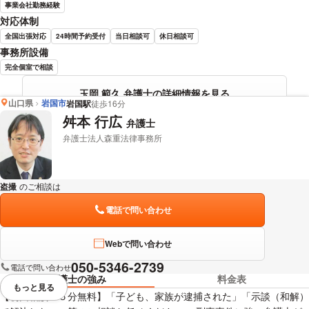
事業会社勤務経験
対応体制
全国出張対応
24時間予約受付
当日相談可
休日相談可
事務所設備
完全個室で相談
玉岡 範久 弁護士の詳細情報を見る
山口県
岩国市
岩国駅
徒歩16分
舛本 行広
弁護士
弁護士法人森重法律事務所
盗撮
のご相談は
下記のリンクからお問い合わせください。
電話で問い合わせ
Webで問い合わせ
050-5346-2739
電話で問い合わせ
弁護士の強み
料金表
もっと見る
視覚的に省略されている要素を
【初回相談４５分無料】「子ども、家族が逮捕された」「示談（和解）