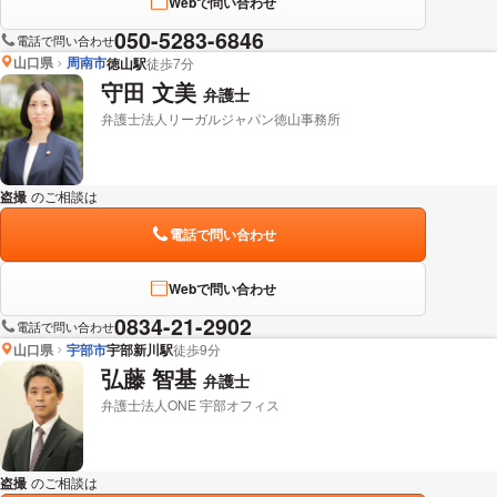
Webで問い合わせ
050-5283-6846
電話で問い合わせ
山口県
周南市
徳山駅
徒歩7分
守田 文美
弁護士
弁護士法人リーガルジャパン徳山事務所
盗撮
のご相談は
下記のリンクからお問い合わせください。
電話で問い合わせ
Webで問い合わせ
0834-21-2902
電話で問い合わせ
山口県
宇部市
宇部新川駅
徒歩9分
弘藤 智基
弁護士
弁護士法人ONE 宇部オフィス
盗撮
のご相談は
下記のリンクからお問い合わせください。