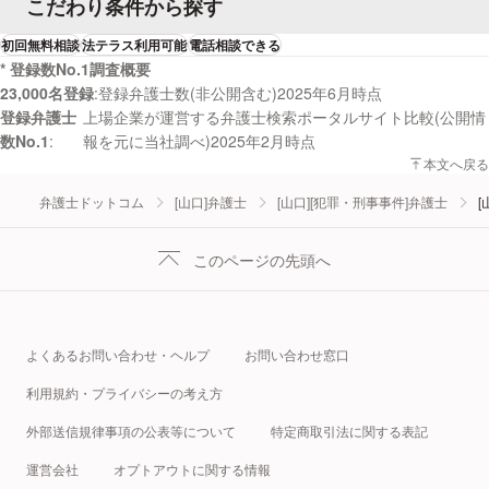
こだわり条件から探す
初回無料相談
法テラス利用可能
電話相談できる
* 登録数No.1調査概要
23,000名登録
登録弁護士数(非公開含む)2025年6月時点
登録弁護士
上場企業が運営する弁護士検索ポータルサイト比較(公開情
数No.1
報を元に当社調べ)2025年2月時点
本文へ戻る
弁護士ドットコム
[山口]弁護士
[山口][犯罪・刑事事件]弁護士
[
このページの先頭へ
よくあるお問い合わせ・ヘルプ
お問い合わせ窓口
利用規約・プライバシーの考え方
外部送信規律事項の公表等について
特定商取引法に関する表記
運営会社
オプトアウトに関する情報