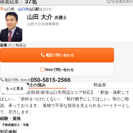
37名
検索結果：
会員優先表示
山口県
山口市
山口駅
徒歩2分
山田 大介
弁護士
山田大介法律事務所
盗撮
のご相談は
下記のリンクからお問い合わせください。
電話で問い合わせ
Webで問い合わせ
050-5815-2566
電話で問い合わせ
弁護士の強み
料金表
もっと見る
視覚的に省略されている要素を
【山口市内/宇部/防府/萩等山口市周辺エリア対応】 「釈放・保釈して
ほしい」「前科をつけたくない」「執行猶予にしてほしい」等のご相
談、承っております。 孤独で不安な状況を支えられるパートナーとし
て、尽力します。
経験・資格
不動産鑑定士・宅建
対応体制