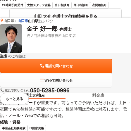
24時間予約受付
女性スタッフ在籍
当日相談可
休日相談可
夜間相談可
山田 大介 弁護士の詳細情報を見る
山口県
山口市
山口駅
徒歩12分
金子 好一郎
弁護士
虎ノ門法律経済事務所山口支店
盗撮
のご相談は
下記のリンクからお問い合わせください。
電話で問い合わせ
Webで問い合わせ
050-5285-0996
電話で問い合わせ
弁護士の強み
料金表
もっと見る
視覚的に省略されている要素を
刑事事件はスピードが重要です。前もってご予約いただければ、土日・
夜間でも法律相談が可能ですので、相談時間は柔軟に対応します。電
話・メール・Webでの相談も可能。
経験・資格
事業会社勤務経験
IT国家資格