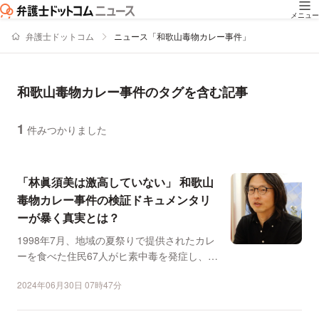
メニュー
弁護士ドットコム
ニュース「和歌山毒物カレー事件」
和歌山毒物カレー事件のタグを含む記事
1
件みつかりました
ニュースの新着順の一覧
「林眞須美は激高していない」 和歌山
毒物カレー事件の検証ドキュメンタリ
ーが暴く真実とは？
1998年7月、地域の夏祭りで提供されたカレ
ーを食べた住民67人がヒ素中毒を発症し、こ
のうち4人が亡...
2024年06月30日 07時47分