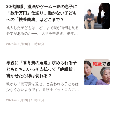
30代無職、漫画やゲーム三昧の息子に
「数千万円」仕送り…働かない子ども
への「扶養義務」はどこまで？
成人した子どもは、どこまで親が面倒を見る
必要があるのか──。 大学を中退後、長年働
かずに一人暮らし...
2026年02月28日 09時18分
毒親に「養育費の返還」求められる子
どもたち…いっそ支払って「絶縁状」
書かせたら縁は切れる？
親から「養育費を返せ」と言われる子どもは
少なくないようです。弁護士ドットコムに
は、親から「今までかか...
2024年05月19日 10時36分