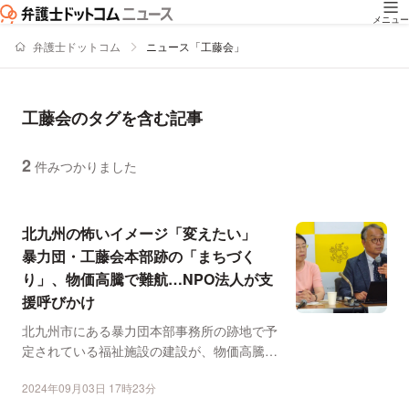
メニュー
弁護士ドットコム
ニュース「工藤会」
工藤会のタグを含む記事
2
件みつかりました
ニュースの新着順の一覧
北九州の怖いイメージ「変えたい」
暴力団・工藤会本部跡の「まちづく
り」、物価高騰で難航…NPO法人が支
援呼びかけ
北九州市にある暴力団本部事務所の跡地で予
定されている福祉施設の建設が、物価高騰な
どの影響を受けて難航...
2024年09月03日 17時23分