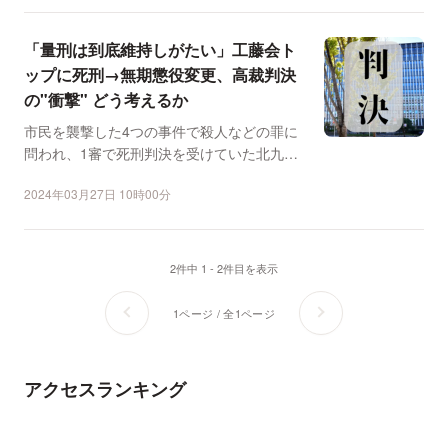
「量刑は到底維持しがたい」工藤会ト
ップに死刑→無期懲役変更、高裁判決
の"衝撃" どう考えるか
市民を襲撃した4つの事件で殺人などの罪に
問われ、1審で死刑判決を受けていた北九州
市の特定危険指定暴力...
2024年03月27日 10時00分
2件中 1 - 2件目を表示
1ページ / 全1ページ
アクセスランキング