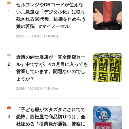
セルフレジやQRコードが使えな
い…急速な「デジタル化」に取り
残される60代母、結婚をためらう
娘の苦悩 #マイノーマル
2026年08月04日 17時00分
近所の紳士服店が「完全閉店セー
ル」中ですが、4カ月目に入っても
営業しています。問題ないのでし
ょうか？
2026年08月02日 09時42分
「子ども服がズタズタにされてて
恐怖」西松屋で商品切りつけ、会
社認める「従業員が通報、警察に