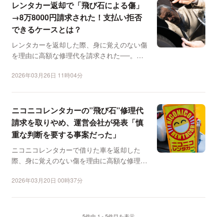
レンタカー返却で「飛び石による傷」
→8万8000円請求された！支払い拒否
できるケースとは？
レンタカーを返却した際、身に覚えのない傷
を理由に高額な修理代を請求された──。そ
んなトラブルがSNS...
2026年03月26日 11時04分
ニコニコレンタカーの”飛び石”修理代
請求を取りやめ、運営会社が発表「慎
重な判断を要する事案だった」
ニコニコレンタカーで借りた車を返却した
際、身に覚えのない傷を理由に高額な修理代
を請求されたというXの...
2026年03月20日 00時37分
5件中 1 - 5件目を表示