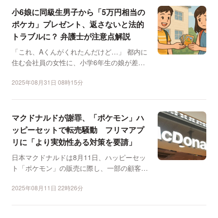
小6娘に同級生男子から「5万円相当の
ポケカ」プレゼント、返さないと法的
トラブルに？ 弁護士が注意点解説
「これ、Aくんがくれたんだけど…」 都内に
住む会社員の女性に、小学6年生の娘が差し
出したのは10枚...
2025年08月31日 08時15分
マクドナルドが謝罪、「ポケモン」ハ
ッピーセットで転売騒動 フリマアプ
リに「より実効性ある対策を要請」
日本マクドナルドは8月11日、ハッピーセッ
ト「ポケモン」の販売に際し、一部の顧客に
よる転売目的の大量...
2025年08月11日 22時26分