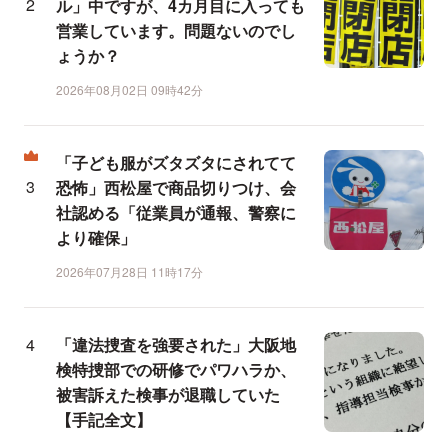
ル」中ですが、4カ月目に入っても
営業しています。問題ないのでし
ょうか？
2026年08月02日 09時42分
「子ども服がズタズタにされてて
恐怖」西松屋で商品切りつけ、会
社認める「従業員が通報、警察に
より確保」
2026年07月28日 11時17分
「違法捜査を強要された」大阪地
検特捜部での研修でパワハラか、
被害訴えた検事が退職していた
【手記全文】