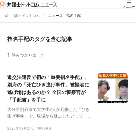
メニュー
弁護士ドットコム
ニュース「指名手配」
指名手配のタグを含む記事
1
件みつかりました
ニュースの新着順の一覧
道交法違反で初の「重要指名手配」、
別府の「死亡ひき逃げ事件」被疑者に
逃げ場はあるのか？ 全国の警察官が
「手配書」を手に
大分県別府市で大学生2人が死傷した「ひき
逃げ事件」で、現場から逃走したとして、道
路交通法違反の罪で指...
2023年09月21日 19時39分