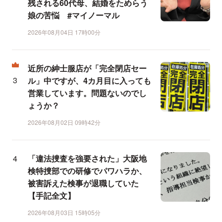
残される60代母、結婚をためらう
娘の苦悩 #マイノーマル
2026年08月04日 17時00分
近所の紳士服店が「完全閉店セー
ル」中ですが、4カ月目に入っても
営業しています。問題ないのでし
ょうか？
2026年08月02日 09時42分
「違法捜査を強要された」大阪地
検特捜部での研修でパワハラか、
被害訴えた検事が退職していた
【手記全文】
2026年08月03日 15時05分