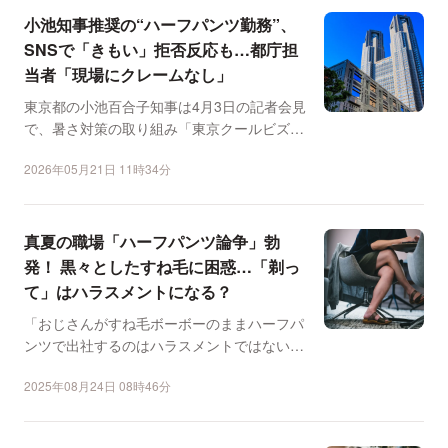
小池知事推奨の“ハーフパンツ勤務”、
SNSで「きもい」拒否反応も…都庁担
当者「現場にクレームなし」
東京都の小池百合子知事は4月3日の記者会見
で、暑さ対策の取り組み「東京クールビズ」
の一環として、業務...
2026年05月21日 11時34分
真夏の職場「ハーフパンツ論争」勃
発！ 黒々としたすね毛に困惑…「剃っ
て」はハラスメントになる？
「おじさんがすね毛ボーボーのままハーフパ
ンツで出社するのはハラスメントではないで
しょうか」ーー。猛暑...
2025年08月24日 08時46分