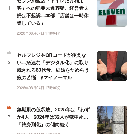
セブン加盟店「トイレだけ利用
客」への強要未遂容疑、経営者夫
婦は不起訴…本部「店舗は一時休
業している」
2026年08月07日 17時04分
セルフレジやQRコードが使えな
い…急速な「デジタル化」に取り
残される60代母、結婚をためらう
娘の苦悩 #マイノーマル
2026年08月04日 17時00分
無期刑の仮釈放、2025年は「わず
か4人」2024年は32人が獄中死…
「終身刑化」の傾向続く