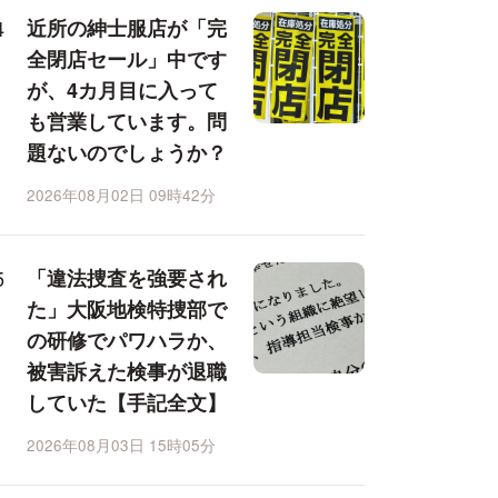
近所の紳士服店が「完
全閉店セール」中です
が、4カ月目に入って
も営業しています。問
題ないのでしょうか？
2026年08月02日 09時42分
「違法捜査を強要され
た」大阪地検特捜部で
の研修でパワハラか、
被害訴えた検事が退職
していた【手記全文】
2026年08月03日 15時05分